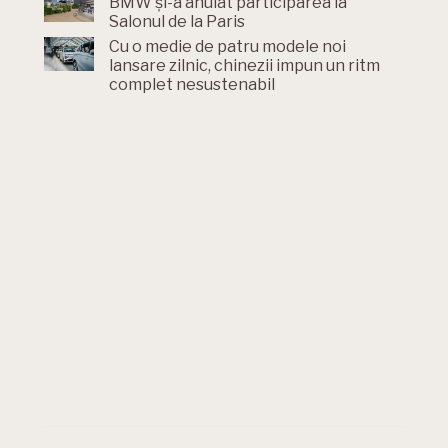
BMW și-a anulat participarea la
Salonul de la Paris
Cu o medie de patru modele noi
lansare zilnic, chinezii impun un ritm
complet nesustenabil