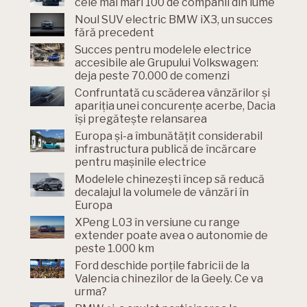
cele mai mari 100 de companii din lume
Noul SUV electric BMW iX3, un succes
fără precedent
Succes pentru modelele electrice
accesibile ale Grupului Volkswagen:
deja peste 70.000 de comenzi
Confruntată cu scăderea vânzărilor și
apariția unei concurențe acerbe, Dacia
își pregătește relansarea
Europa și-a îmbunătățit considerabil
infrastructura publică de încărcare
pentru mașinile electrice
Modelele chinezești încep să reducă
decalajul la volumele de vânzări în
Europa
XPeng L03 în versiune cu range
extender poate avea o autonomie de
peste 1.000 km
Ford deschide porțile fabricii de la
Valencia chinezilor de la Geely. Ce va
urma?