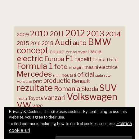
2012
2013
2010
2011
2014
2009
BMW
Audi
auto
2015
2018
2016
concept
coupe
Dacia
crossover
F1
electric
Europa
facelift
Ferrari
Ford
Formula 1
foto
masini electrice
imagini
Mercedes
oficial
noutati
mini
piata auto
productie
Renault
pret
Porsche
rezultate
SUV
Romania
Skoda
Volkswagen
vanzari
Toyota
Tesla
VW
WRC
Privacy & Cookies: This site uses cookies. By continuing to use this
website, you agree to their use.
Politică
To find out more, including how to control cookies, see here:
cookie-uri
© 2026 Ecart Media SRL | made by Nina Cocea &
infin