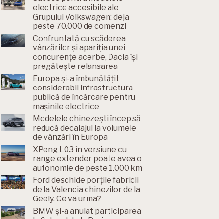
electrice accesibile ale
Grupului Volkswagen: deja
peste 70.000 de comenzi
Confruntată cu scăderea
vânzărilor și apariția unei
concurențe acerbe, Dacia își
pregătește relansarea
Europa și-a îmbunătățit
considerabil infrastructura
publică de încărcare pentru
mașinile electrice
Modelele chinezești încep să
reducă decalajul la volumele
de vânzări în Europa
XPeng L03 în versiune cu
range extender poate avea o
autonomie de peste 1.000 km
Ford deschide porțile fabricii
de la Valencia chinezilor de la
Geely. Ce va urma?
BMW și-a anulat participarea