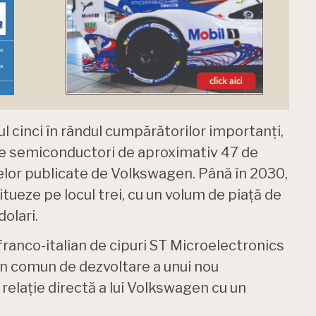
ul cinci în rândul cumpărătorilor importanți,
 de semiconductori de aproximativ 47 de
relor publicate de Volkswagen. Până în 2030,
itueze pe locul trei, cu un volum de piață de
olari.
ranco-italian de cipuri ST Microelectronics
an comun de dezvoltare a unui nou
elație directă a lui Volkswagen cu un