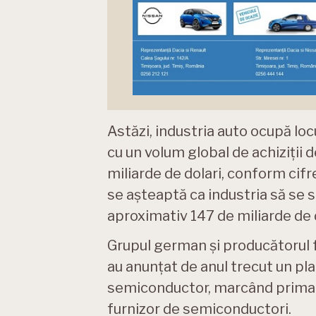
Astăzi, industria auto ocupă loc
cu un volum global de achiziții
miliarde de dolari, conform cif
se așteaptă ca industria să se s
aproximativ 147 de miliarde de d
Grupul german și producătorul f
au anunțat de anul trecut un pl
semiconductor, marcând prima r
furnizor de semiconductori.