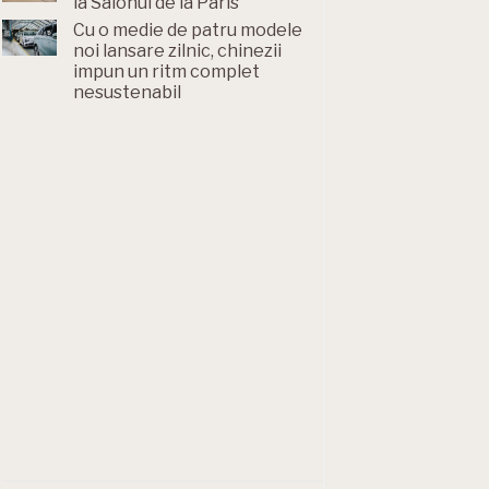
la Salonul de la Paris
Cu o medie de patru modele
noi lansare zilnic, chinezii
impun un ritm complet
nesustenabil