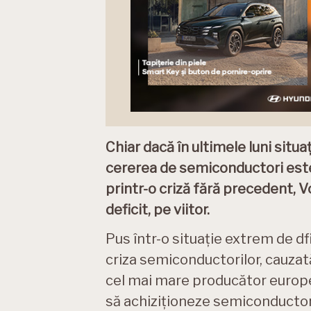
Chiar dacă în ultimele luni situaț
cererea de semiconductori este
printr-o criză fără precedent, 
deficit, pe viitor.
Pus într-o situație extrem de df
criza semiconductorilor, cauzat
cel mai mare producător europea
să achiziționeze semiconductori