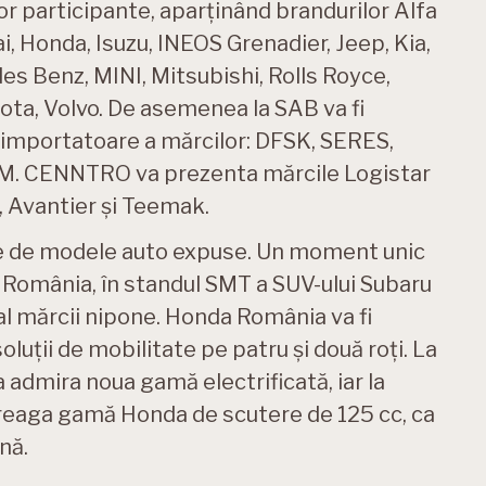
or participante, aparținând brandurilor Alfa
, Honda, Isuzu, INEOS Grenadier, Jeep, Kia,
s Benz, MINI, Mitsubishi, Rolls Royce,
ota, Volvo. De asemenea la SAB va fi
mportatoare a mărcilor: DFSK, SERES,
M. CENNTRO va prezenta mărcile Logistar
, Avantier și Teemak.
ute de modele auto expuse. Un moment unic
 România, în standul SMT a SUV-ului Subaru
 al mărcii nipone. Honda România va fi
uții de mobilitate pe patru și două roți. La
a admira noua gamă electrificată, iar la
treaga gamă Honda de scutere de 125 cc, ca
nă.