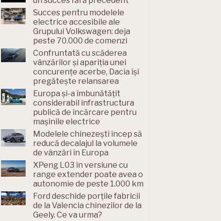
un succes fără precedent
Succes pentru modelele
electrice accesibile ale
Grupului Volkswagen: deja
peste 70.000 de comenzi
Confruntată cu scăderea
vânzărilor și apariția unei
concurențe acerbe, Dacia își
pregătește relansarea
Europa și-a îmbunătățit
considerabil infrastructura
publică de încărcare pentru
mașinile electrice
Modelele chinezești încep să
reducă decalajul la volumele
de vânzări în Europa
XPeng L03 în versiune cu
range extender poate avea o
autonomie de peste 1.000 km
Ford deschide porțile fabricii
de la Valencia chinezilor de la
Geely. Ce va urma?