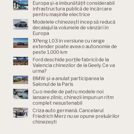
Europa și-a îmbunătățit considerabil
infrastructura publică de încărcare
pentru mașinile electrice
Modelele chinezești încep să reducă
decalajul la volumele de vânzări în
Europa
XPeng L03 în versiune cu range
extender poate avea o autonomie de
peste 1.000 km
Ford deschide porțile fabricii de la
Valencia chinezilor de la Geely. Ce va
urma?
BMW și-a anulat participarea la
Salonul de la Paris
Cu o medie de patru modele noi
lansare zilnic, chinezii impun un ritm
complet nesustenabil
Criza auto germană. Cancelarul
Friedrich Merz nu se opune preluărilor
chinezești