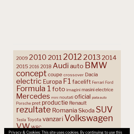
2012
2013
2010
2011
2014
2009
BMW
Audi
auto
2015
2018
2016
concept
coupe
Dacia
crossover
F1
electric
Europa
facelift
Ferrari
Ford
Formula 1
foto
masini electrice
imagini
Mercedes
oficial
noutati
mini
piata auto
productie
Renault
pret
Porsche
rezultate
SUV
Romania
Skoda
Volkswagen
vanzari
Toyota
Tesla
VW
WRC
Privacy & Cookies: This site uses cookies. By continuing to use this