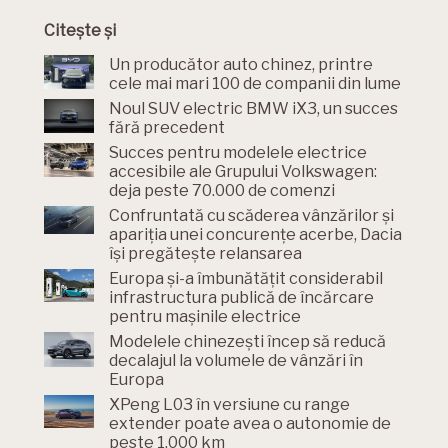
Citește și
Un producător auto chinez, printre
cele mai mari 100 de companii din lume
Noul SUV electric BMW iX3, un succes
fără precedent
Succes pentru modelele electrice
accesibile ale Grupului Volkswagen:
deja peste 70.000 de comenzi
Confruntată cu scăderea vânzărilor și
apariția unei concurențe acerbe, Dacia
își pregătește relansarea
Europa și-a îmbunătățit considerabil
infrastructura publică de încărcare
pentru mașinile electrice
Modelele chinezești încep să reducă
decalajul la volumele de vânzări în
Europa
XPeng L03 în versiune cu range
extender poate avea o autonomie de
peste 1.000 km