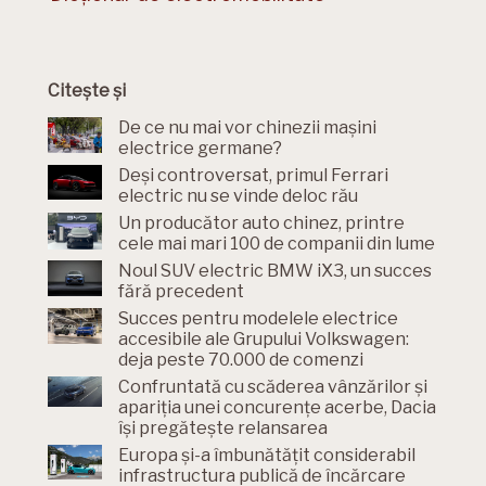
Citește și
De ce nu mai vor chinezii mașini
electrice germane?
Deși controversat, primul Ferrari
electric nu se vinde deloc rău
Un producător auto chinez, printre
cele mai mari 100 de companii din lume
Noul SUV electric BMW iX3, un succes
fără precedent
Succes pentru modelele electrice
accesibile ale Grupului Volkswagen:
deja peste 70.000 de comenzi
Confruntată cu scăderea vânzărilor și
apariția unei concurențe acerbe, Dacia
își pregătește relansarea
Europa și-a îmbunătățit considerabil
infrastructura publică de încărcare