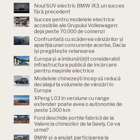
Noul SUV electric BMW iX3, un succes
fără precedent
Succes pentru modelele electrice
accesibile ale Grupului Volkswagen:
deja peste 70.000 de comenzi
Confruntată cu scăderea vânzărilor și
apariția unei concurențe acerbe, Dacia
își pregătește relansarea
Europa și-a îmbunătățit considerabil
infrastructura publică de încărcare
pentru mașinile electrice
Modelele chinezești încep să reducă
decalajul la volumele de vânzări în
Europa
XPeng L03 în versiune cu range
extender poate avea o autonomie de
peste 1.000 km
Ford deschide porțile fabricii de la
Valencia chinezilor de la Geely. Ce va
urma?
BMW și-a anulat participarea la