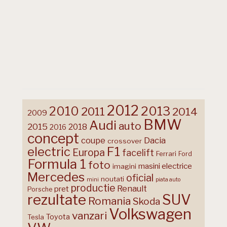
2012
2013
2010
2011
2014
2009
BMW
Audi
auto
2015
2018
2016
concept
coupe
Dacia
crossover
F1
electric
Europa
facelift
Ferrari
Ford
Formula 1
foto
masini electrice
imagini
Mercedes
oficial
noutati
mini
piata auto
productie
Renault
pret
Porsche
rezultate
SUV
Romania
Skoda
Volkswagen
vanzari
Toyota
Tesla