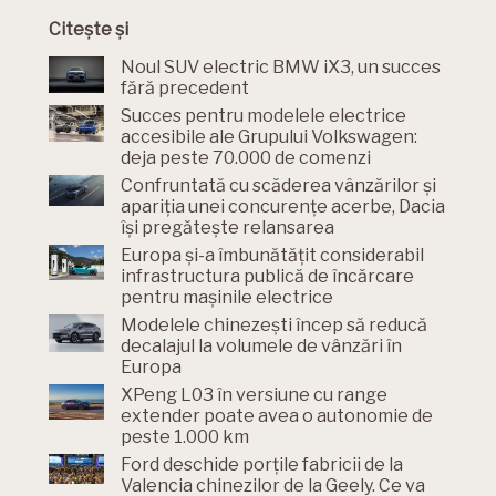
Citește și
Noul SUV electric BMW iX3, un succes
fără precedent
Succes pentru modelele electrice
accesibile ale Grupului Volkswagen:
deja peste 70.000 de comenzi
Confruntată cu scăderea vânzărilor și
apariția unei concurențe acerbe, Dacia
își pregătește relansarea
Europa și-a îmbunătățit considerabil
infrastructura publică de încărcare
pentru mașinile electrice
Modelele chinezești încep să reducă
decalajul la volumele de vânzări în
Europa
XPeng L03 în versiune cu range
extender poate avea o autonomie de
peste 1.000 km
Ford deschide porțile fabricii de la
Valencia chinezilor de la Geely. Ce va