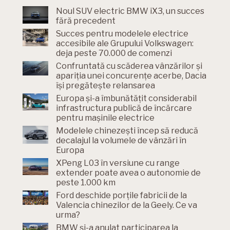
Noul SUV electric BMW iX3, un succes
fără precedent
Succes pentru modelele electrice
accesibile ale Grupului Volkswagen:
deja peste 70.000 de comenzi
Confruntată cu scăderea vânzărilor și
apariția unei concurențe acerbe, Dacia
își pregătește relansarea
Europa și-a îmbunătățit considerabil
infrastructura publică de încărcare
pentru mașinile electrice
Modelele chinezești încep să reducă
decalajul la volumele de vânzări în
Europa
XPeng L03 în versiune cu range
extender poate avea o autonomie de
peste 1.000 km
Ford deschide porțile fabricii de la
Valencia chinezilor de la Geely. Ce va
urma?
BMW și-a anulat participarea la