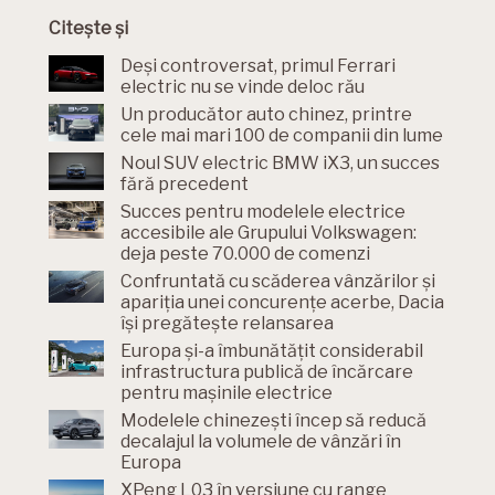
Citește și
Deși controversat, primul Ferrari
electric nu se vinde deloc rău
Un producător auto chinez, printre
cele mai mari 100 de companii din lume
Noul SUV electric BMW iX3, un succes
fără precedent
Succes pentru modelele electrice
accesibile ale Grupului Volkswagen:
deja peste 70.000 de comenzi
Confruntată cu scăderea vânzărilor și
apariția unei concurențe acerbe, Dacia
își pregătește relansarea
Europa și-a îmbunătățit considerabil
infrastructura publică de încărcare
pentru mașinile electrice
Modelele chinezești încep să reducă
decalajul la volumele de vânzări în
Europa
XPeng L03 în versiune cu range