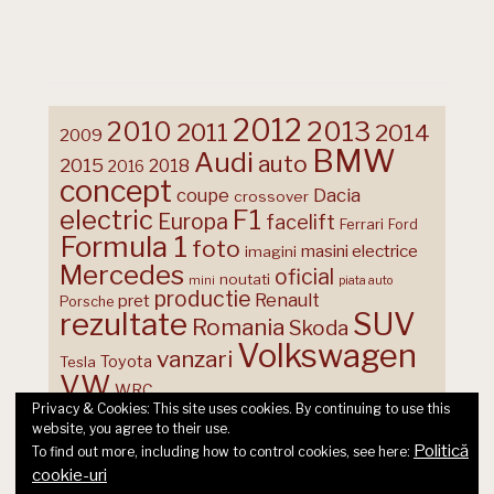
2012
2013
2010
2011
2014
2009
BMW
Audi
auto
2015
2018
2016
concept
coupe
Dacia
crossover
F1
electric
Europa
facelift
Ferrari
Ford
Formula 1
foto
masini electrice
imagini
Mercedes
oficial
noutati
mini
piata auto
productie
Renault
pret
Porsche
rezultate
SUV
Romania
Skoda
Volkswagen
vanzari
Toyota
Tesla
VW
WRC
Privacy & Cookies: This site uses cookies. By continuing to use this
website, you agree to their use.
Politică
To find out more, including how to control cookies, see here:
cookie-uri