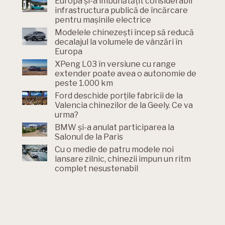
Europa și-a îmbunătățit considerabil
infrastructura publică de încărcare
pentru mașinile electrice
Modelele chinezești încep să reducă
decalajul la volumele de vânzări în
Europa
XPeng L03 în versiune cu range
extender poate avea o autonomie de
peste 1.000 km
Ford deschide porțile fabricii de la
Valencia chinezilor de la Geely. Ce va
urma?
BMW și-a anulat participarea la
Salonul de la Paris
Cu o medie de patru modele noi
lansare zilnic, chinezii impun un ritm
complet nesustenabil