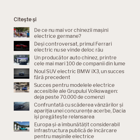
Citește și
De ce nu mai vor chinezii mașini
electrice germane?
Deși controversat, primul Ferrari
electric nu se vinde deloc rău
Un producător auto chinez, printre
cele mai mari 100 de companii din lume
Noul SUV electric BMW iX3, un succes
fără precedent
Succes pentru modelele electrice
accesibile ale Grupului Volkswagen:
deja peste 70.000 de comenzi
Confruntată cu scăderea vânzărilor și
apariția unei concurențe acerbe, Dacia
își pregătește relansarea
Europa și-a îmbunătățit considerabil
infrastructura publică de încărcare
pentru mașinile electrice