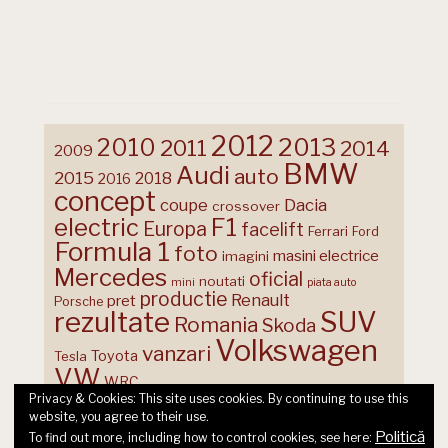
2012
2013
2010
2011
2014
2009
BMW
Audi
auto
2015
2018
2016
concept
coupe
Dacia
crossover
F1
electric
Europa
facelift
Ferrari
Ford
Formula 1
foto
masini electrice
imagini
Mercedes
oficial
noutati
mini
piata auto
productie
Renault
pret
Porsche
rezultate
SUV
Romania
Skoda
Volkswagen
vanzari
Toyota
Tesla
VW
WRC
Privacy & Cookies: This site uses cookies. By continuing to use this
website, you agree to their use.
Politică
To find out more, including how to control cookies, see here: