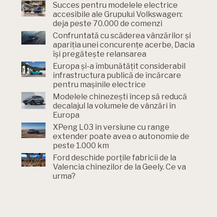
Succes pentru modelele electrice
accesibile ale Grupului Volkswagen:
deja peste 70.000 de comenzi
Confruntată cu scăderea vânzărilor și
apariția unei concurențe acerbe, Dacia
își pregătește relansarea
Europa și-a îmbunătățit considerabil
infrastructura publică de încărcare
pentru mașinile electrice
Modelele chinezești încep să reducă
decalajul la volumele de vânzări în
Europa
XPeng L03 în versiune cu range
extender poate avea o autonomie de
peste 1.000 km
Ford deschide porțile fabricii de la
Valencia chinezilor de la Geely. Ce va
urma?