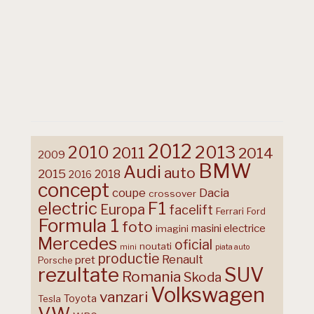
2012
2013
2010
2011
2014
2009
BMW
Audi
auto
2015
2018
2016
concept
coupe
Dacia
crossover
F1
electric
Europa
facelift
Ferrari
Ford
Formula 1
foto
masini electrice
imagini
Mercedes
oficial
noutati
mini
piata auto
productie
Renault
pret
Porsche
rezultate
SUV
Romania
Skoda
Volkswagen
vanzari
Toyota
Tesla
VW