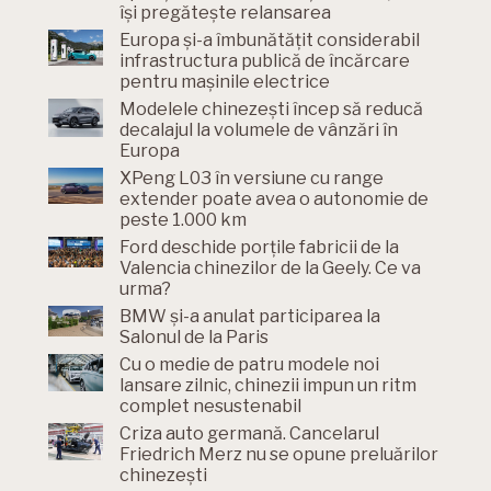
își pregătește relansarea
Europa și-a îmbunătățit considerabil
infrastructura publică de încărcare
pentru mașinile electrice
Modelele chinezești încep să reducă
decalajul la volumele de vânzări în
Europa
XPeng L03 în versiune cu range
extender poate avea o autonomie de
peste 1.000 km
Ford deschide porțile fabricii de la
Valencia chinezilor de la Geely. Ce va
urma?
BMW și-a anulat participarea la
Salonul de la Paris
Cu o medie de patru modele noi
lansare zilnic, chinezii impun un ritm
complet nesustenabil
Criza auto germană. Cancelarul
Friedrich Merz nu se opune preluărilor
chinezești