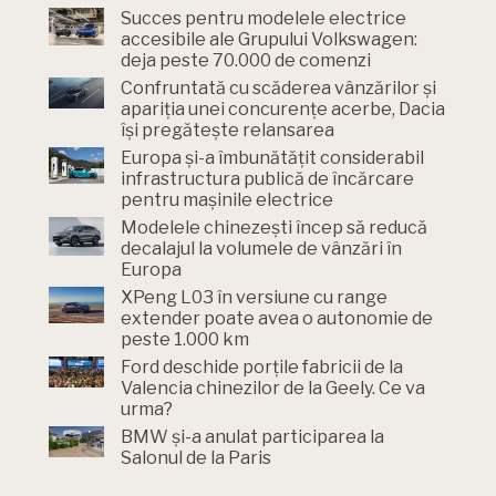
Succes pentru modelele electrice
accesibile ale Grupului Volkswagen:
deja peste 70.000 de comenzi
Confruntată cu scăderea vânzărilor și
apariția unei concurențe acerbe, Dacia
își pregătește relansarea
Europa și-a îmbunătățit considerabil
infrastructura publică de încărcare
pentru mașinile electrice
Modelele chinezești încep să reducă
decalajul la volumele de vânzări în
Europa
XPeng L03 în versiune cu range
extender poate avea o autonomie de
peste 1.000 km
Ford deschide porțile fabricii de la
Valencia chinezilor de la Geely. Ce va
urma?
BMW și-a anulat participarea la
Salonul de la Paris