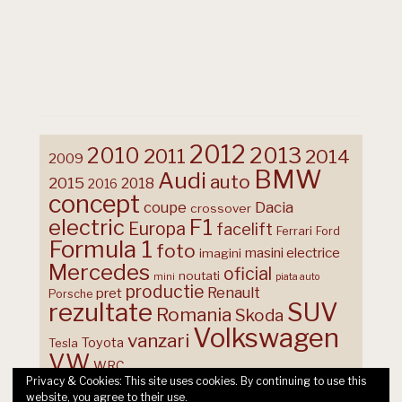
2012
2013
2010
2011
2014
2009
BMW
Audi
auto
2015
2018
2016
concept
coupe
Dacia
crossover
F1
electric
Europa
facelift
Ferrari
Ford
Formula 1
foto
masini electrice
imagini
Mercedes
oficial
noutati
mini
piata auto
productie
Renault
pret
Porsche
rezultate
SUV
Romania
Skoda
Volkswagen
vanzari
Toyota
Tesla
VW
WRC
Privacy & Cookies: This site uses cookies. By continuing to use this
website, you agree to their use.