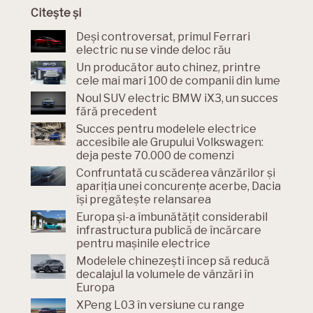
Citește și
Deși controversat, primul Ferrari
electric nu se vinde deloc rău
Un producător auto chinez, printre
cele mai mari 100 de companii din lume
Noul SUV electric BMW iX3, un succes
fără precedent
Succes pentru modelele electrice
accesibile ale Grupului Volkswagen:
deja peste 70.000 de comenzi
Confruntată cu scăderea vânzărilor și
apariția unei concurențe acerbe, Dacia
își pregătește relansarea
Europa și-a îmbunătățit considerabil
infrastructura publică de încărcare
pentru mașinile electrice
Modelele chinezești încep să reducă
decalajul la volumele de vânzări în
Europa
XPeng L03 în versiune cu range