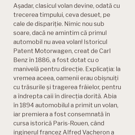
Așadar, clasicul volan devine, odată cu
trecerea timpului, ceva desuet, pe
cale de dispariție. Nimic nou sub
soare, dacă ne amintim că primul
automobil nu avea volan! Istoricul
Patent Motorwagen, creat de Carl
Benz în 1886, a fost dotat cu o
manivelă pentru direcție. Explicația: la
vremea aceea, oamenii erau obișnuiți
cu trăsurile și tragerea frâielor, pentru
a îndrepta caii în direcția dorită. Abia
în 1894 automobilul a primit un volan,
iar premiera a fost consemnată în
cursa istorică Paris-Rouen, când
inginerul francez Alfred Vacheron a