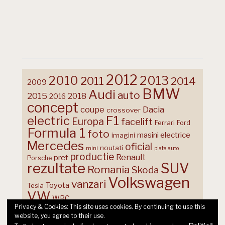
2012
2013
2010
2011
2014
2009
BMW
Audi
auto
2015
2018
2016
concept
coupe
Dacia
crossover
F1
electric
Europa
facelift
Ferrari
Ford
Formula 1
foto
masini electrice
imagini
Mercedes
oficial
noutati
mini
piata auto
productie
Renault
pret
Porsche
rezultate
SUV
Romania
Skoda
Volkswagen
vanzari
Toyota
Tesla
VW
WRC
Privacy & Cookies: This site uses cookies. By continuing to use this
website, you agree to their use.