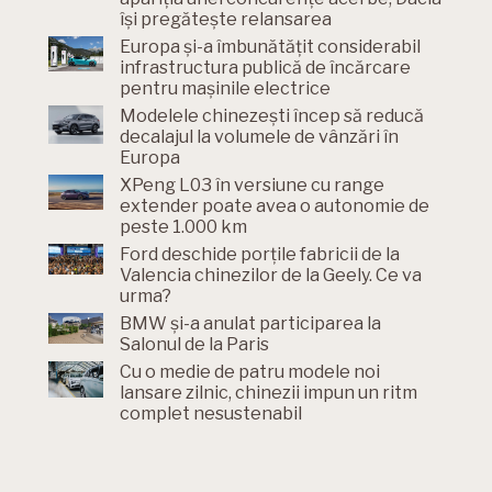
își pregătește relansarea
Europa și-a îmbunătățit considerabil
infrastructura publică de încărcare
pentru mașinile electrice
Modelele chinezești încep să reducă
decalajul la volumele de vânzări în
Europa
XPeng L03 în versiune cu range
extender poate avea o autonomie de
peste 1.000 km
Ford deschide porțile fabricii de la
Valencia chinezilor de la Geely. Ce va
urma?
BMW și-a anulat participarea la
Salonul de la Paris
Cu o medie de patru modele noi
lansare zilnic, chinezii impun un ritm
complet nesustenabil