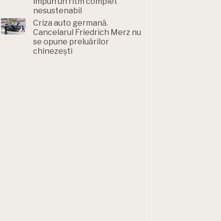
impun un ritm complet
nesustenabil
Criza auto germană.
Cancelarul Friedrich Merz nu
se opune preluărilor
chinezești