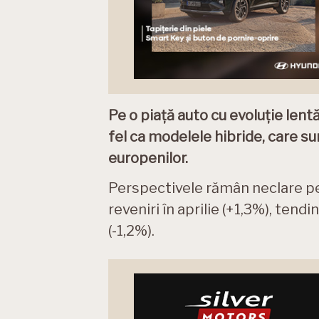
Pe o piață auto cu evoluție lentă
fel ca modelele hibride, care s
europenilor.
Perspectivele rămân neclare pe
reveniri în aprilie (+1,3%), tend
(-1,2%).