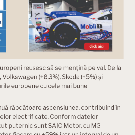
europeni reușesc să se mențină pe val. De la
), Volkswagen (+8,3%), Skoda (+5%) și
rile europene cu cele mai bune
inuă răbdătoare ascensiunea, contribuind în
lor electrificate. Conform datelor
cut puternic sunt SAIC Motor, cu MG
or, fiecare cu +59% într-un interval de un