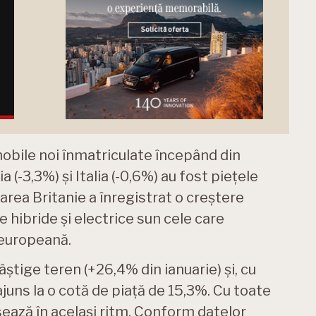
obile noi înmatriculate începând din
a (-3,3%) și Italia (-0,6%) au fost piețele
area Britanie a înregistrat o creștere
e hibride și electrice sun cele care
 europeană.
âștige teren (+26,4% din ianuarie) și, cu
juns la o cotă de piață de 15,3%. Cu toate
sează în același ritm. Conform datelor