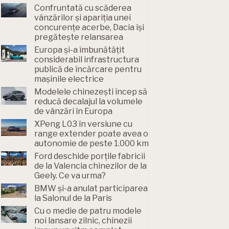
Confruntată cu scăderea
vânzărilor și apariția unei
concurențe acerbe, Dacia își
pregătește relansarea
Europa și-a îmbunătățit
considerabil infrastructura
publică de încărcare pentru
mașinile electrice
Modelele chinezești încep să
reducă decalajul la volumele
de vânzări în Europa
XPeng L03 în versiune cu
range extender poate avea o
autonomie de peste 1.000 km
Ford deschide porțile fabricii
de la Valencia chinezilor de la
Geely. Ce va urma?
BMW și-a anulat participarea
la Salonul de la Paris
Cu o medie de patru modele
noi lansare zilnic, chinezii