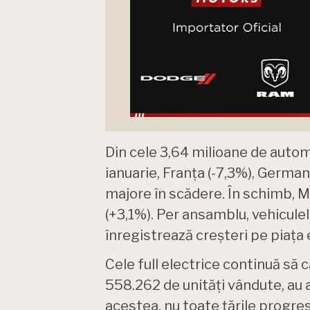
Din cele 3,64 milioane de autom
ianuarie, Franța (-7,3%), Germani
majore în scădere. În schimb, M
(+3,1%). Per ansamblu, vehiculel
înregistrează creșteri pe piața
Cele full electrice continuă să c
558.262 de unități vândute, au a
acestea, nu toate țările progre