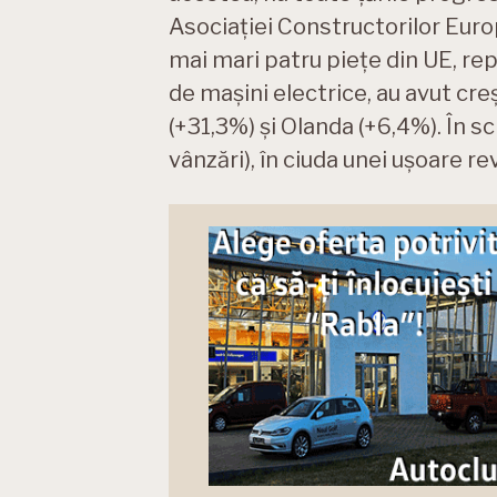
Asociației Constructorilor Euro
mai mari patru piețe din UE, re
de mașini electrice, au avut cre
(+31,3%) și Olanda (+6,4%). În s
vânzări), în ciuda unei ușoare rev