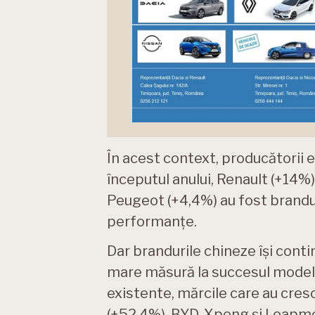
În acest context, producătorii 
începutul anului, Renault (+14%
Peugeot (+4,4%) au fost brandu
performanțe.
Dar brandurile chineze își cont
mare măsură la succesul modele
existente, mărcile care au cres
(+52,4%), BYD, Xpeng și Leapmot