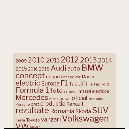
2012
2013
2010
2011
2014
2009
BMW
Audi
auto
2015
2018
2016
concept
coupe
Dacia
crossover
F1
electric
Europa
facelift
Ferrari
Ford
Formula 1
foto
masini electrice
imagini
Mercedes
oficial
noutati
mini
piata auto
productie
Renault
pret
Porsche
rezultate
SUV
Romania
Skoda
Volkswagen
vanzari
Toyota
Tesla
VW
WRC