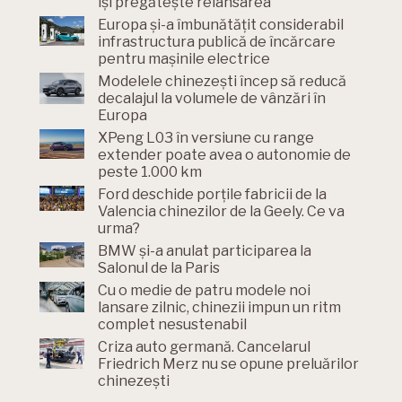
își pregătește relansarea
Europa și-a îmbunătățit considerabil
infrastructura publică de încărcare
pentru mașinile electrice
Modelele chinezești încep să reducă
decalajul la volumele de vânzări în
Europa
XPeng L03 în versiune cu range
extender poate avea o autonomie de
peste 1.000 km
Ford deschide porțile fabricii de la
Valencia chinezilor de la Geely. Ce va
urma?
BMW și-a anulat participarea la
Salonul de la Paris
Cu o medie de patru modele noi
lansare zilnic, chinezii impun un ritm
complet nesustenabil
Criza auto germană. Cancelarul
Friedrich Merz nu se opune preluărilor
chinezești