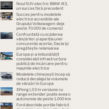
Noul SUV electric BMW iX3,
un succes fără precedent
Succes pentru modelele
electrice accesibile ale
Grupului Volkswagen: deja
peste 70.000 de comenzi
Confruntată cu scăderea
vânzărilor și apariția unei
concurențe acerbe, Dacia își
pregătește relansarea
Europa și-a îmbunătățit
considerabil infrastructura
publică de încărcare pentru
mașinile electrice
Modelele chinezești încep să
reducă decalajul la volumele
de vânzări în Europa
XPeng L03 în versiune cu
range extender poate avea o
autonomie de peste 1.000 km
Ford deschide porțile fabricii