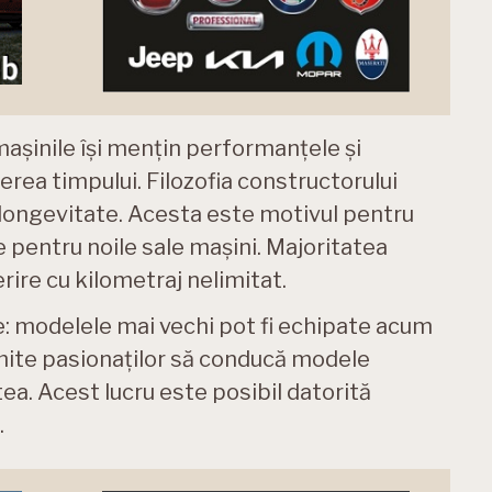
mașinile își mențin performanțele și
ea timpului. Filozofia constructorului
e longevitate. Acesta este motivul pentru
de pentru noile sale mașini. Majoritatea
ire cu kilometraj nelimitat.
e: modelele mai vechi pot fi echipate acum
rmite pasionaților să conducă modele
atea. Acest lucru este posibil datorită
.