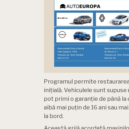
Programul permite restaurarea 
inițială. Vehiculele sunt supuse
pot primi o garanție de până la d
aibă mai puțin de 16 ani sau mai
la bord.
Această grijă acordată mașinilo