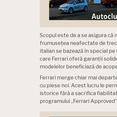
Scopul este de a se asigura că 
frumusețea neafectate de trecer
italian se bazează în special p
care Ferrari oferă garanții soli
modelelor beneficiază de acoper
Ferrari merge chiar mai depart
cu piese noi. Acest lucru le pe
istorice fără a sacrifica fiabilit
programului „Ferrari Approved”