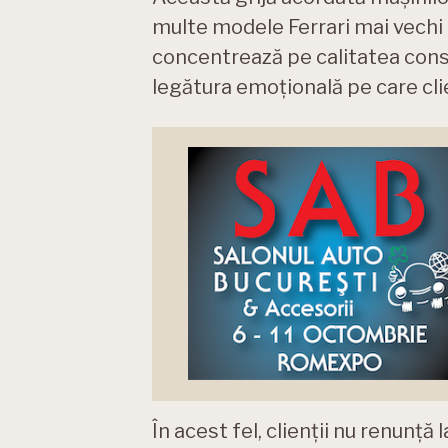
multe modele Ferrari mai vechi 
concentrează pe calitatea const
legătura emoțională pe care clien
În acest fel, clienții nu renunță l