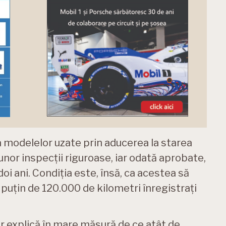
modelelor uzate prin aducerea la starea
 unor inspecții riguroase, iar odată aprobate,
oi ani. Condiția este, însă, ca acestea să
 puțin de 120.000 de kilometri înregistrați
r explică în mare măsură de ce atât de