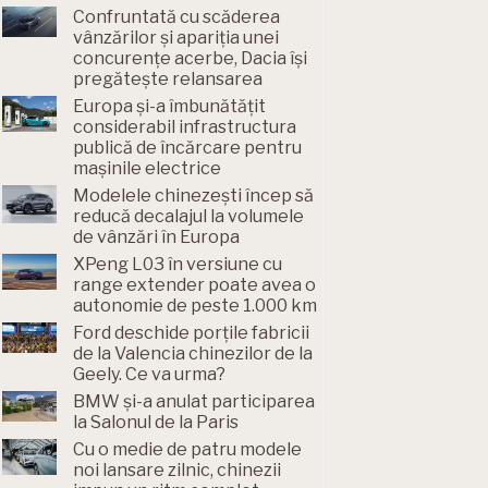
Confruntată cu scăderea
vânzărilor și apariția unei
concurențe acerbe, Dacia își
pregătește relansarea
Europa și-a îmbunătățit
considerabil infrastructura
publică de încărcare pentru
mașinile electrice
Modelele chinezești încep să
reducă decalajul la volumele
de vânzări în Europa
XPeng L03 în versiune cu
range extender poate avea o
autonomie de peste 1.000 km
Ford deschide porțile fabricii
de la Valencia chinezilor de la
Geely. Ce va urma?
BMW și-a anulat participarea
la Salonul de la Paris
Cu o medie de patru modele
noi lansare zilnic, chinezii