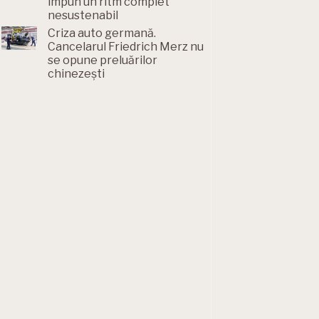
impun un ritm complet
nesustenabil
Criza auto germană.
Cancelarul Friedrich Merz nu
se opune preluărilor
chinezești