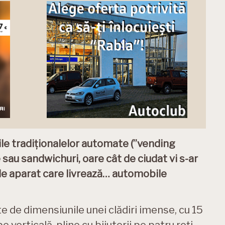
ile tradiționalelor automate (”vending
sau sandwichuri, oare cât de ciudat vi s-ar
de aparat care livrează… automobile
ste de dimensiunile unei clădiri imense, cu 15
 verticală, pline cu bijuterii pe patru roți,