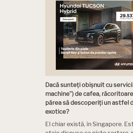
Dacă sunteți obișnuit cu servici
machine”) de cafea, răcoritoare 
părea să descoperiți un astfel 
exotice?
El chiar există, în Singapore. E
etaje dispuse ca niște sertare, pe