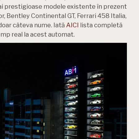
ai prestigioase modele existente în prezent
, Bentley Continental GT, Ferrari 458 Italia,
doar câteva nume. Iată
AICI
lista completă
timp real la acest automat.