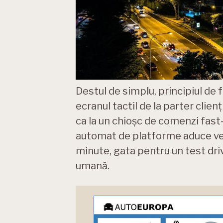
Destul de simplu, principiul de 
ecranul tactil de la parter clien
ca la un chioșc de comenzi fast
automat de platforme aduce vehic
minute, gata pentru un test drive
umană.