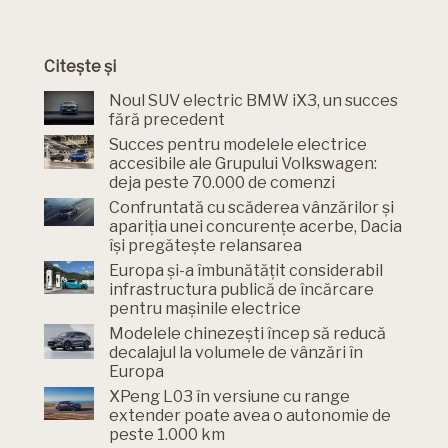
Citește și
Noul SUV electric BMW iX3, un succes
fără precedent
Succes pentru modelele electrice
accesibile ale Grupului Volkswagen:
deja peste 70.000 de comenzi
Confruntată cu scăderea vânzărilor și
apariția unei concurențe acerbe, Dacia
își pregătește relansarea
Europa și-a îmbunătățit considerabil
infrastructura publică de încărcare
pentru mașinile electrice
Modelele chinezești încep să reducă
decalajul la volumele de vânzări în
Europa
XPeng L03 în versiune cu range
extender poate avea o autonomie de
peste 1.000 km