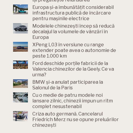
Europa și-a îmbunătățit considerabil
infrastructura publică de încărcare
pentru mașinile electrice
Modelele chinezești încep să reducă
decalajul la volumele de vânzări în
Europa
XPeng L03 în versiune cu range
extender poate avea o autonomie de
peste 1.000 km
Ford deschide porțile fabricii de la
Valencia chinezilor de la Geely. Ce va
urma?
BMW și-a anulat participarea la
Salonul de la Paris
Cu o medie de patru modele noi
lansare zilnic, chinezii impun un ritm
complet nesustenabil
Criza auto germană. Cancelarul
Friedrich Merz nu se opune preluărilor
chinezești