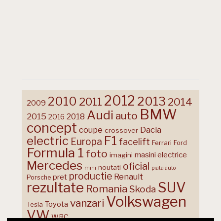
2012
2013
2010
2011
2014
2009
BMW
Audi
auto
2015
2018
2016
concept
coupe
Dacia
crossover
F1
electric
Europa
facelift
Ferrari
Ford
Formula 1
foto
masini electrice
imagini
Mercedes
oficial
noutati
mini
piata auto
productie
Renault
pret
Porsche
rezultate
SUV
Romania
Skoda
Volkswagen
vanzari
Toyota
Tesla
VW
WRC