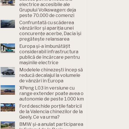
electrice accesibile ale
Grupului Volkswagen: deja
peste 70.000 de comenzi
Confruntată cu scăderea
vânzărilor și apariția unei
concurențe acerbe, Dacia își
pregătește relansarea
Europa și-a îmbunătățit
considerabil infrastructura
publică de încărcare pentru
mașinile electrice
Modelele chinezești încep să
reducă decalajul la volumele
de vânzări în Europa
XPeng L03 în versiune cu
range extender poate avea o
autonomie de peste 1.000 km
Ford deschide porțile fabricii
de la Valencia chinezilor de la
Geely. Ce va urma?
BMW și-a anulat participarea