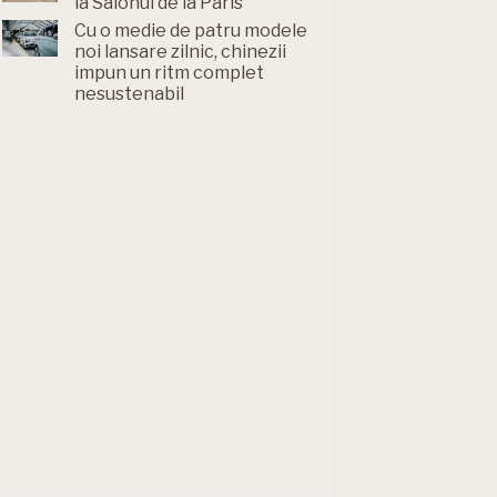
la Salonul de la Paris
Cu o medie de patru modele
noi lansare zilnic, chinezii
impun un ritm complet
nesustenabil