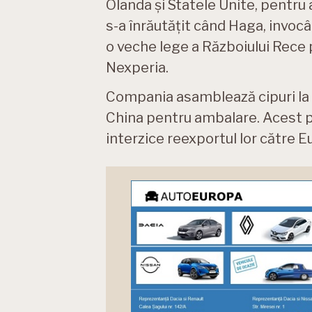
Olanda și Statele Unite, pentru a
s-a înrăutățit când Haga, invocâ
o veche lege a Războiului Rece 
Nexperia.
Compania asamblează cipuri la 
China pentru ambalare. Acest p
interzice reexportul lor către E