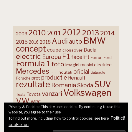
2012
2013
2010
2011
2014
2009
BMW
Audi
auto
2015
2018
2016
concept
coupe
Dacia
crossover
F1
electric
Europa
facelift
Ferrari
Ford
Formula 1
foto
masini electrice
imagini
Mercedes
oficial
noutati
mini
piata auto
productie
Renault
pret
Porsche
rezultate
SUV
Romania
Skoda
Volkswagen
vanzari
Toyota
Tesla
VW
WRC
Privacy & Cookies: This site uses cookies. By continuing to use this
website, you agree to their use.
Politică
To find out more, including how to control cookies, see here:
cookie-uri
© 2026 Ecart Media SRL | made by Nina Cocea &
infin