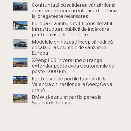
Confruntată cu scăderea vânzărilor și
apariția unei concurențe acerbe, Dacia
își pregătește relansarea
Europa și-a îmbunătățit considerabil
infrastructura publică de încărcare
pentru mașinile electrice
Modelele chinezești încep să reducă
decalajul la volumele de vânzări în
Europa
XPeng L03 în versiune cu range
extender poate avea o autonomie de
peste 1.000 km
Ford deschide porțile fabricii de la
Valencia chinezilor de la Geely. Ce va
urma?
BMW și-a anulat participarea la
Salonul de la Paris