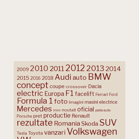
2012
2013
2010
2011
2014
2009
BMW
Audi
auto
2015
2018
2016
concept
coupe
Dacia
crossover
F1
electric
Europa
facelift
Ferrari
Ford
Formula 1
foto
masini electrice
imagini
Mercedes
oficial
noutati
mini
piata auto
productie
Renault
pret
Porsche
rezultate
SUV
Romania
Skoda
Volkswagen
vanzari
Toyota
Tesla