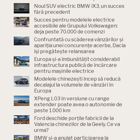
Noul SUV electric BMW iX3, un succes
fără precedent
Succes pentru modelele electrice
accesibile ale Grupului Volkswagen:
deja peste 70.000 de comenzi
Confruntată cu scăderea vânzărilor și
apariția unei concurențe acerbe, Dacia
își pregătește relansarea
Europa și-a îmbunătățit considerabil
infrastructura publică de încărcare
pentru mașinile electrice
Modelele chinezești încep să reducă
decalajul la volumele de vânzări în
Europa
XPeng L03 în versiune cu range
extender poate avea o autonomie de
peste 1.000 km
Ford deschide porțile fabricii de la
Valencia chinezilor de la Geely. Ce va
urma?
BMW și-a anulat participarea la