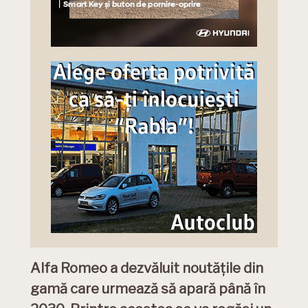
Alfa Romeo a dezvăluit noutățile din
gamă care urmează să apară până în