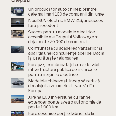
Citește și
Un producător auto chinez, printre
cele mai mari 100 de companii din lume
Noul SUV electric BMW iX3, un succes
fără precedent
Succes pentru modelele electrice
accesibile ale Grupului Volkswagen:
deja peste 70.000 de comenzi
Confruntată cu scăderea vânzărilor și
apariția unei concurențe acerbe, Dacia
își pregătește relansarea
Europa și-a îmbunătățit considerabil
infrastructura publică de încărcare
pentru mașinile electrice
Modelele chinezești încep să reducă
decalajul la volumele de vânzări în
Europa
XPeng L03 în versiune cu range
extender poate avea o autonomie de
peste 1.000 km
Ford deschide porțile fabricii de la