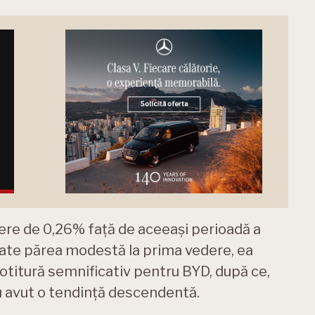
tere de 0,26% față de aceeași perioadă a
oate părea modestă la prima vedere, ea
otitură semnificativ pentru BYD, după ce,
au avut o tendință descendentă.