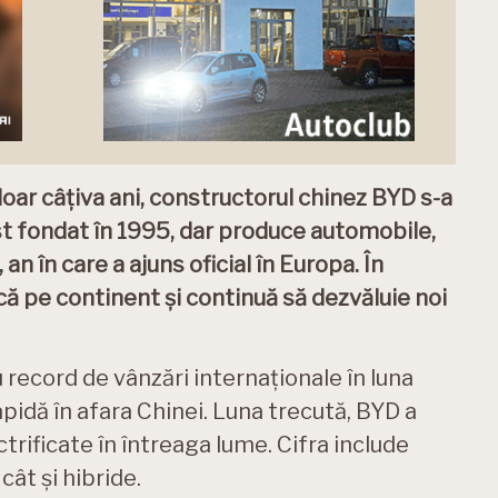
oar câțiva ani, constructorul chinez BYD s-a
st fondat în 1995, dar produce automobile,
 an în care a ajuns oficial în Europa. În
ă pe continent și continuă să dezvăluie noi
u record de vânzări internaționale în luna
idă în afara Chinei. Luna trecută, BYD a
rificate în întreaga lume. Cifra include
ât și hibride.