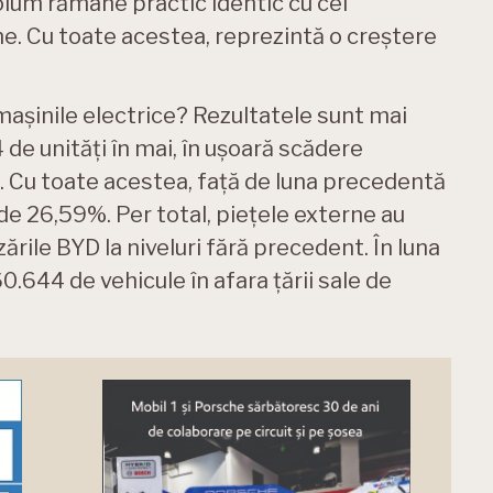
volum rămâne practic identic cu cel
e. Cu toate acestea, reprezintă o creștere
mașinile electrice? Rezultatele sunt mai
de unități în mai, în ușoară scădere
. Cu toate acestea, față de luna precedentă
e 26,59%. Per total, piețele externe au
ările BYD la niveluri fără precedent. În luna
0.644 de vehicule în afara țării sale de