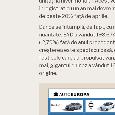
unități la nivel mondial. Acest 
înregistrat cu un an mai devrem
de peste 20% față de aprilie.
Dar ce se întâmplă, de fapt, cu 
nuanțate. BYD a vândut 198.674 
(-2,79%) față de anul precedent
creșterea este spectaculoasă, d
fost cele care au propulsat vânz
mai, gigantul chinez a vândut 16
origine.