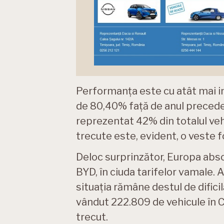
Performanța este cu atât mai i
de 80,40% față de anul preceden
reprezentat 42% din totalul vehi
trecute este, evident, o veste 
Deloc surprinzător, Europa abso
BYD, în ciuda tarifelor vamale. 
situația rămâne destul de difici
vândut 222.809 de vehicule în C
trecut.