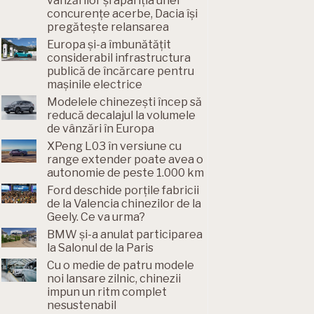
vânzărilor și apariția unei
concurențe acerbe, Dacia își
pregătește relansarea
Europa și-a îmbunătățit
considerabil infrastructura
publică de încărcare pentru
mașinile electrice
Modelele chinezești încep să
reducă decalajul la volumele
de vânzări în Europa
XPeng L03 în versiune cu
range extender poate avea o
autonomie de peste 1.000 km
Ford deschide porțile fabricii
de la Valencia chinezilor de la
Geely. Ce va urma?
BMW și-a anulat participarea
la Salonul de la Paris
Cu o medie de patru modele
noi lansare zilnic, chinezii
impun un ritm complet
nesustenabil