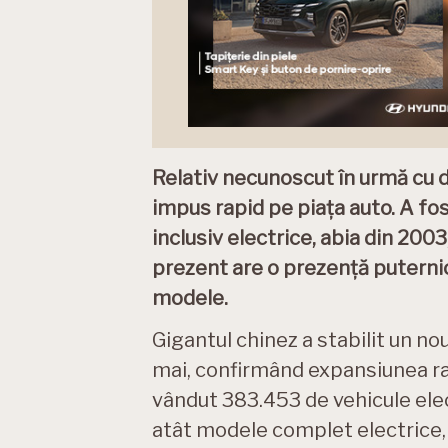
Relativ necunoscut în urmă cu d
impus rapid pe piața auto. A fo
inclusiv electrice, abia din 2003,
prezent are o prezență puternic
modele.
Gigantul chinez a stabilit un no
mai, confirmând expansiunea rap
vândut 383.453 de vehicule elect
atât modele complet electrice, c