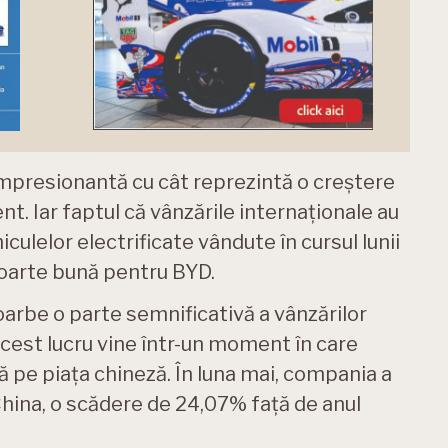
mpresionantă cu cât reprezintă o creștere
t. Iar faptul că vânzările internaționale au
culelor electrificate vândute în cursul lunii
foarte bună pentru BYD.
arbe o parte semnificativă a vânzărilor
Acest lucru vine într-un moment în care
lă pe piața chineză. În luna mai, compania a
hina, o scădere de 24,07% față de anul