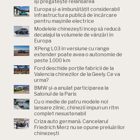
își pregătește relansarea
Europa și-a îmbunătățit considerabil
infrastructura publică de încărcare
pentru mașinile electrice
Modelele chinezești încep să reducă
decalajul la volumele de vânzări în
Europa
XPeng L03 în versiune cu range
extender poate avea o autonomie de
peste 1.000 km
Ford deschide porțile fabricii de la
Valencia chinezilor de la Geely. Ce va
urma?
BMW și-a anulat participarea la
Salonul de la Paris
Cu o medie de patru modele noi
lansare zilnic, chinezii impun un ritm
complet nesustenabil
Criza auto germană. Cancelarul
Friedrich Merz nu se opune preluărilor
chinezești