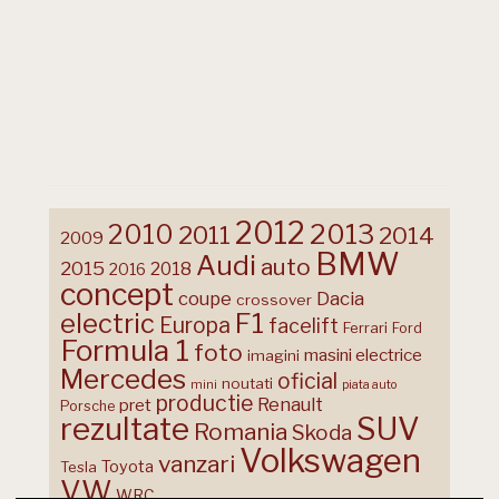
2012
2013
2010
2011
2014
2009
BMW
Audi
auto
2015
2018
2016
concept
coupe
Dacia
crossover
F1
electric
Europa
facelift
Ferrari
Ford
Formula 1
foto
masini electrice
imagini
Mercedes
oficial
noutati
mini
piata auto
productie
Renault
pret
Porsche
rezultate
SUV
Romania
Skoda
Volkswagen
vanzari
Toyota
Tesla
VW
WRC