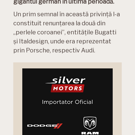
gigantul german în ultima perioadă.
Un prim semnal în această privință l-a
constituit renunțarea la două din
„perlele coroanei”, entitățile Bugatti
și Italdesign, unde era reprezentat
prin Porsche, respectiv Audi.