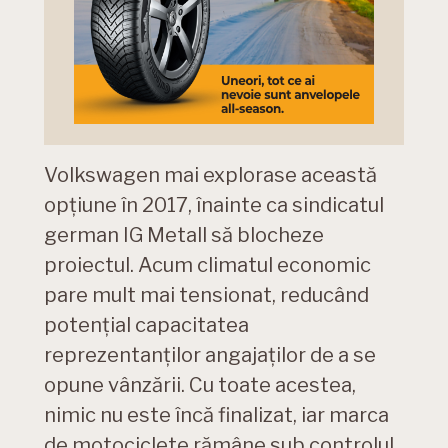
Volkswagen mai explorase această
opțiune în 2017, înainte ca sindicatul
german IG Metall să blocheze
proiectul. Acum climatul economic
pare mult mai tensionat, reducând
potențial capacitatea
reprezentanților angajaților de a se
opune vânzării. Cu toate acestea,
nimic nu este încă finalizat, iar marca
de motociclete rămâne sub controlul