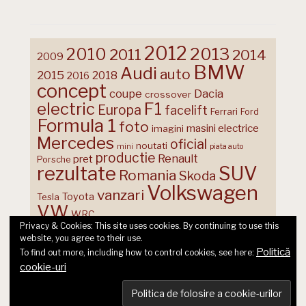
2012
2013
2010
2011
2014
2009
BMW
Audi
auto
2015
2018
2016
concept
coupe
Dacia
crossover
F1
electric
Europa
facelift
Ferrari
Ford
Formula 1
foto
masini electrice
imagini
Mercedes
oficial
noutati
mini
piata auto
productie
Renault
pret
Porsche
rezultate
SUV
Romania
Skoda
Volkswagen
vanzari
Toyota
Tesla
VW
WRC
Privacy & Cookies: This site uses cookies. By continuing to use this
website, you agree to their use.
Politică
To find out more, including how to control cookies, see here:
cookie-uri
© 2026 Ecart Media SRL | made by Nina Cocea &
infin