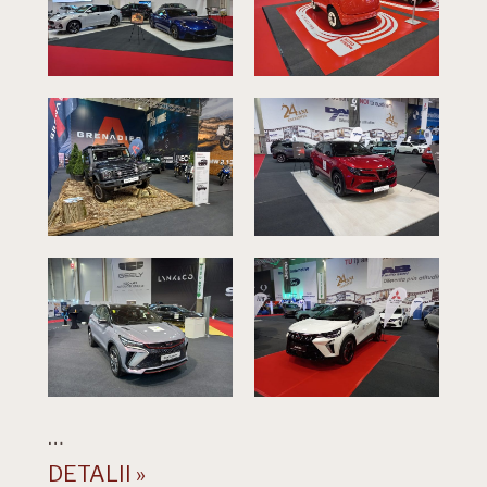
…
DETALII »