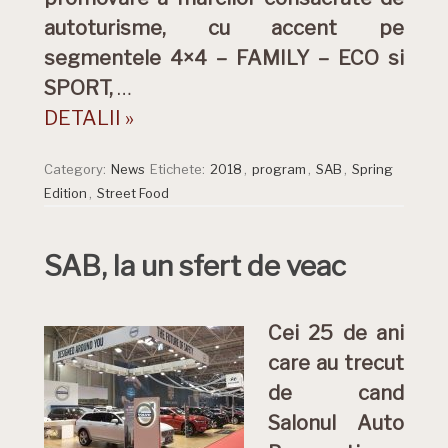
autoturisme, cu accent pe
segmentele 4×4 – FAMILY – ECO si
SPORT,
…
DETALII »
Category:
News
Etichete:
2018
,
program
,
SAB
,
Spring
Edition
,
Street Food
SAB, la un sfert de veac
Cei 25 de ani
care au trecut
de cand
Salonul Auto