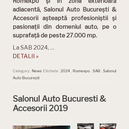
Romexpo și în zona exterioară
adiacentă, Salonul Auto București &
Accesorii așteaptă profesioniștii și
pasionații din domeniul auto, pe o
suprafață de peste 27.000 mp.
La SAB 2024, …
DETALII »
Category:
News
Etichete:
2024
,
Romexpo
,
SAB
,
Salonul
Auto București
Salonul Auto Bucuresti &
Accesorii 2019