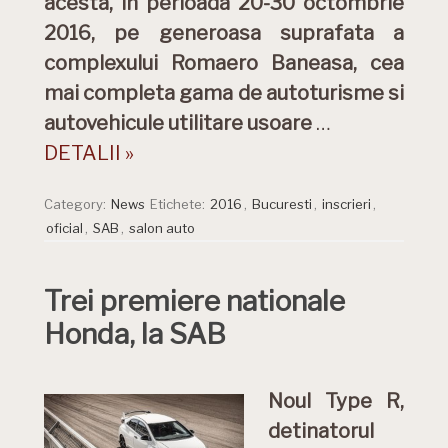
acesta, in perioada 20-30 octombrie
2016, pe generoasa suprafata a
complexului Romaero Baneasa, cea
mai completa gama de autoturisme si
autovehicule utilitare usoare
…
DETALII »
Category:
News
Etichete:
2016
,
Bucuresti
,
inscrieri
,
oficial
,
SAB
,
salon auto
Trei premiere nationale
Honda, la SAB
Noul Type R,
detinatorul