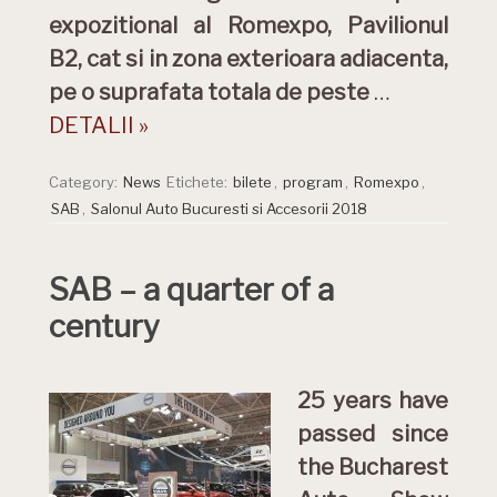
expozitional al Romexpo, Pavilionul
B2, cat si in zona exterioara adiacenta,
pe o suprafata totala de peste
…
DETALII »
Category:
News
Etichete:
bilete
,
program
,
Romexpo
,
SAB
,
Salonul Auto Bucuresti si Accesorii 2018
SAB – a quarter of a
century
25 years have
passed since
the Bucharest