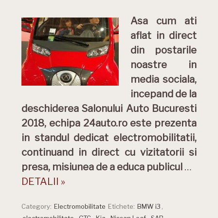
Asa cum ati
aflat in direct
din postarile
noastre in
media sociala,
incepand de la
deschiderea Salonului Auto Bucuresti
2018, echipa 24auto.ro este prezenta
in standul dedicat electromobilitatii,
continuand in direct cu vizitatorii si
presa, misiunea de a educa publicul
…
DETALII »
Category:
Electromobilitate
Etichete:
BMW i3
,
electromobilitate
,
GTC
,
Kia
,
Nissan Leaf
,
SAB