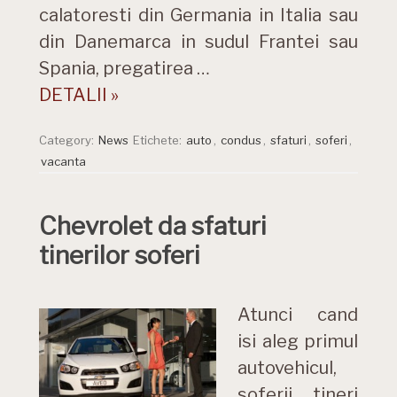
calatoresti din Germania in Italia sau
din Danemarca in sudul Frantei sau
Spania, pregatirea …
DETALII »
Category:
News
Etichete:
auto
,
condus
,
sfaturi
,
soferi
,
vacanta
Chevrolet da sfaturi
tinerilor soferi
Atunci cand
isi aleg primul
autovehicul,
soferii tineri