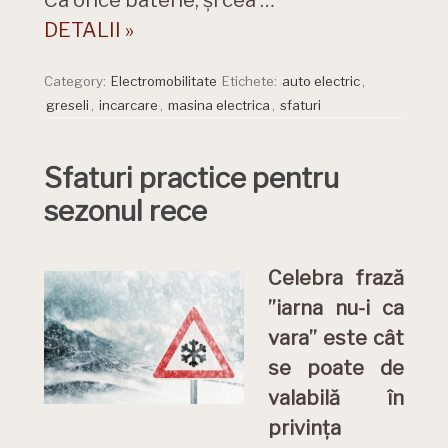
Ca orice baterie, și cea …
DETALII »
Category:
Electromobilitate
Etichete:
auto electric
,
greseli
,
incarcare
,
masina electrica
,
sfaturi
Sfaturi practice pentru
sezonul rece
Celebra frază
”iarna nu-i ca
vara” este cât
se poate de
valabilă în
privința