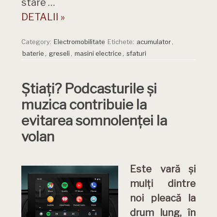
stare …
DETALII »
Category:
Electromobilitate
Etichete:
acumulator
,
baterie
,
greseli
,
masini electrice
,
sfaturi
Știați? Podcasturile și
muzica contribuie la
evitarea somnolenței la
volan
Este vară și
mulți dintre
noi pleacă la
drum lung, în