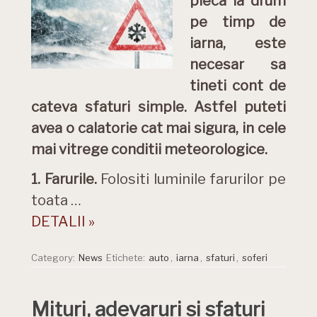
pleca la drum
pe timp de
iarna, este
necesar sa
tineti cont de
cateva sfaturi simple. Astfel puteti
avea o calatorie cat mai sigura, in cele
mai vitrege conditii meteorologice.
1. Farurile.
Folositi luminile farurilor pe
toata …
DETALII »
Category:
News
Etichete:
auto
,
iarna
,
sfaturi
,
soferi
Mituri, adevaruri si sfaturi