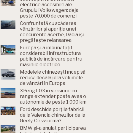
electrice accesibile ale
Grupului Volkswagen: deja
peste 70.000 de comenzi
Confruntată cu scăderea
vânzărilor și apariția unei
concurențe acerbe, Dacia își
pregătește relansarea
Europa și-a îmbunătățit
considerabil infrastructura
publică de încărcare pentru
mașinile electrice
Modelele chinezești încep să
reducă decalajul la volumele
de vânzări în Europa
XPeng L03 în versiune cu
range extender poate avea o
autonomie de peste 1.000 km
Ford deschide porțile fabricii
de la Valencia chinezilor de la
Geely. Ce va urma?
BMW și-a anulat participarea