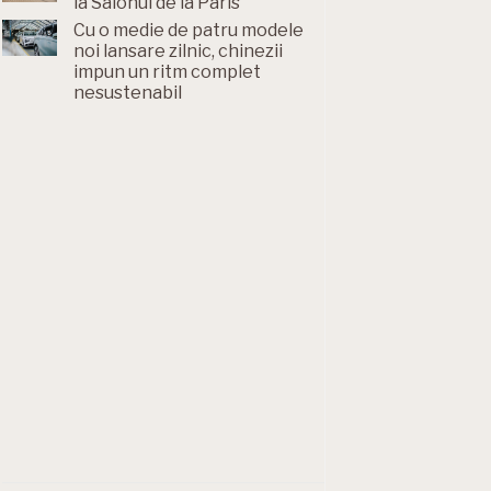
la Salonul de la Paris
Cu o medie de patru modele
noi lansare zilnic, chinezii
impun un ritm complet
nesustenabil