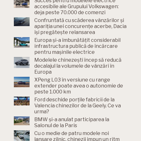
Succes pentru modelele electrice
accesibile ale Grupului Volkswagen:
deja peste 70.000 de comenzi
Confruntată cu scăderea vânzărilor și
apariția unei concurențe acerbe, Dacia
își pregătește relansarea
Europa și-a îmbunătățit considerabil
infrastructura publică de încărcare
pentru mașinile electrice
Modelele chinezești încep să reducă
decalajul la volumele de vânzări în
Europa
XPeng L03 în versiune cu range
extender poate avea o autonomie de
peste 1.000 km
Ford deschide porțile fabricii de la
Valencia chinezilor de la Geely. Ce va
urma?
BMW și-a anulat participarea la
Salonul de la Paris
Cu o medie de patru modele noi
lansare zilnic, chinezii impun un ritm