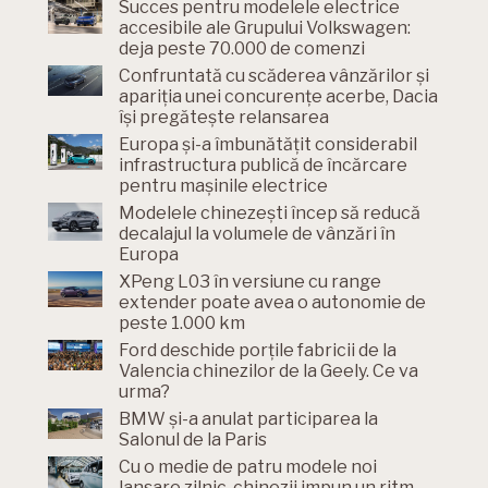
Succes pentru modelele electrice
accesibile ale Grupului Volkswagen:
deja peste 70.000 de comenzi
Confruntată cu scăderea vânzărilor și
apariția unei concurențe acerbe, Dacia
își pregătește relansarea
Europa și-a îmbunătățit considerabil
infrastructura publică de încărcare
pentru mașinile electrice
Modelele chinezești încep să reducă
decalajul la volumele de vânzări în
Europa
XPeng L03 în versiune cu range
extender poate avea o autonomie de
peste 1.000 km
Ford deschide porțile fabricii de la
Valencia chinezilor de la Geely. Ce va
urma?
BMW și-a anulat participarea la
Salonul de la Paris
Cu o medie de patru modele noi
lansare zilnic, chinezii impun un ritm