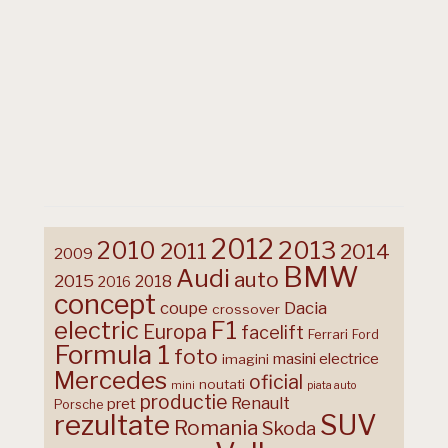
2012
2013
2010
2011
2014
2009
BMW
Audi
auto
2015
2018
2016
concept
coupe
Dacia
crossover
F1
electric
Europa
facelift
Ferrari
Ford
Formula 1
foto
masini electrice
imagini
Mercedes
oficial
noutati
mini
piata auto
productie
Renault
pret
Porsche
rezultate
SUV
Romania
Skoda