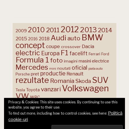
2012
2013
2010
2011
2014
2009
BMW
Audi
auto
2015
2018
2016
concept
coupe
Dacia
crossover
F1
electric
Europa
facelift
Ferrari
Ford
Formula 1
foto
masini electrice
imagini
Mercedes
oficial
noutati
mini
piata auto
productie
Renault
pret
Porsche
rezultate
SUV
Romania
Skoda
Volkswagen
vanzari
Toyota
Tesla
VW
WRC
Privacy & Cookies: This site uses cookies. By continuing to use this
website, you agree to their use.
Politică
To find out more, including how to control cookies, see here:
cookie-uri
© 2026 Ecart Media SRL | made by Nina Cocea &
infin