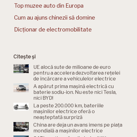
Top muzee auto din Europa
Cum au ajuns chinezii să domine
Dicționar de electromobilitate
Citește și
UE alocă sute de milioane de euro
pentru a accelera dezvoltarea rețelei
de încărcare a vehiculelor electrice
A apărut prima mașină electrică cu
baterie sodiu-ion. Nu este nici Tesla,
nici BYD!
La peste 200.000 km, bateriile
mașinilor electrice oferă o
neașteptată surpriză
China are deja un avans imens pe piața
mondială a mașinilor electrice