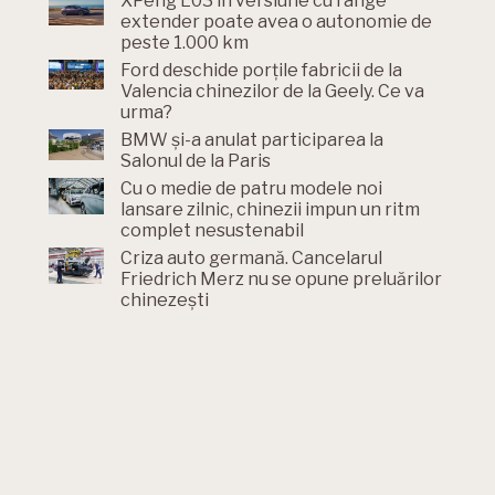
XPeng L03 în versiune cu range
extender poate avea o autonomie de
peste 1.000 km
Ford deschide porțile fabricii de la
Valencia chinezilor de la Geely. Ce va
urma?
BMW și-a anulat participarea la
Salonul de la Paris
Cu o medie de patru modele noi
lansare zilnic, chinezii impun un ritm
complet nesustenabil
Criza auto germană. Cancelarul
Friedrich Merz nu se opune preluărilor
chinezești