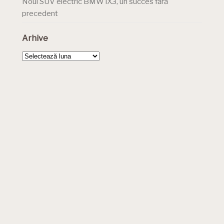
Noul SUV electric BMW iX3, un succes fără
precedent
Arhive
Arhive