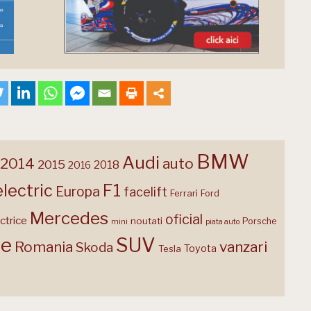
BMW
Audi
2014
auto
2015
2018
2016
F1
electric
Europa
facelift
Ferrari
Ford
Mercedes
oficial
ctrice
noutati
Porsche
mini
piata auto
te
SUV
Romania
vanzari
Skoda
Toyota
Tesla