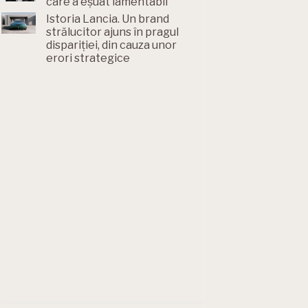
care a eșuat lamentabil
Istoria Lancia. Un brand
strălucitor ajuns în pragul
dispariției, din cauza unor
erori strategice