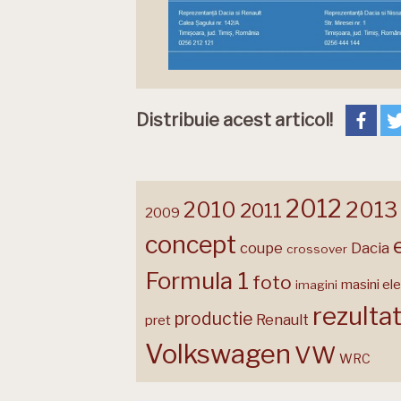
Distribuie acest articol!
2012
2013
2010
2011
2009
concept
coupe
Dacia
crossover
Formula 1
foto
masini ele
imagini
rezulta
productie
Renault
pret
Volkswagen
VW
WRC