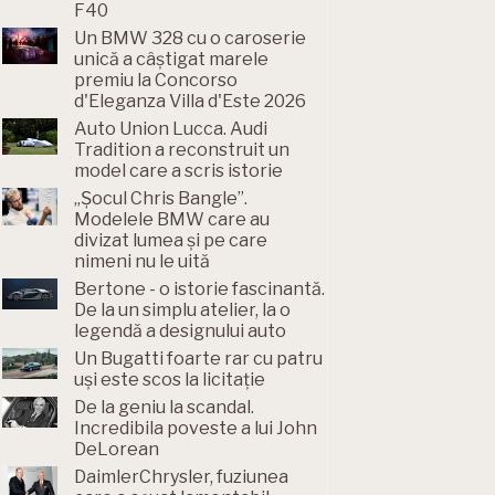
F40
Un BMW 328 cu o caroserie
unică a câștigat marele
premiu la Concorso
d'Eleganza Villa d'Este 2026
Auto Union Lucca. Audi
Tradition a reconstruit un
model care a scris istorie
„Șocul Chris Bangle”.
Modelele BMW care au
divizat lumea și pe care
nimeni nu le uită
Bertone - o istorie fascinantă.
De la un simplu atelier, la o
legendă a designului auto
Un Bugatti foarte rar cu patru
uși este scos la licitație
De la geniu la scandal.
Incredibila poveste a lui John
DeLorean
DaimlerChrysler, fuziunea