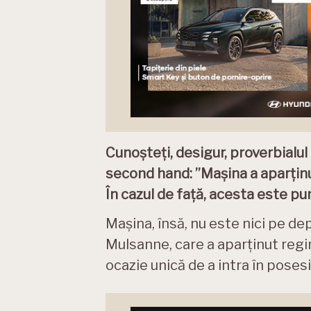
Cunoșteți, desigur, proverbialu
second hand: ”Mașina a aparținut
În cazul de față, acesta este pur
Mașina, însă, nu este nici pe de
Mulsanne, care a aparținut regine
ocazie unică de a intra în poses