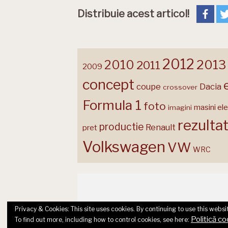
Distribuie acest articol!
2012
2013
2010
2011
2009
concept
coupe
Dacia
crossover
Formula 1
foto
masini ele
imagini
rezulta
productie
Renault
pret
Volkswagen
VW
WRC
Privacy & Cookies: This site uses cookies. By continuing to use this websit
Politică co
To find out more, including how to control cookies, see here: