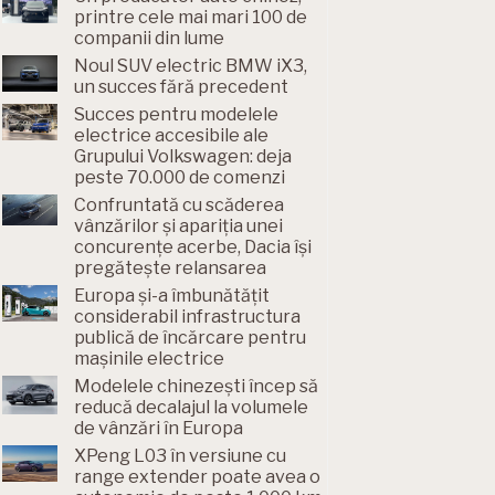
printre cele mai mari 100 de
companii din lume
Noul SUV electric BMW iX3,
un succes fără precedent
Succes pentru modelele
electrice accesibile ale
Grupului Volkswagen: deja
peste 70.000 de comenzi
Confruntată cu scăderea
vânzărilor și apariția unei
concurențe acerbe, Dacia își
pregătește relansarea
Europa și-a îmbunătățit
considerabil infrastructura
publică de încărcare pentru
mașinile electrice
Modelele chinezești încep să
reducă decalajul la volumele
de vânzări în Europa
XPeng L03 în versiune cu
range extender poate avea o