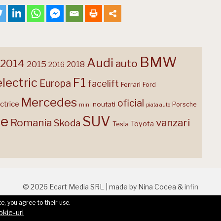
BMW
Audi
2014
auto
2015
2018
2016
F1
electric
Europa
facelift
Ferrari
Ford
Mercedes
oficial
ctrice
noutati
Porsche
mini
piata auto
te
SUV
Romania
vanzari
Skoda
Toyota
Tesla
© 2026 Ecart Media SRL | made by Nina Cocea &
infin
e, you agree to their use.
okie-uri