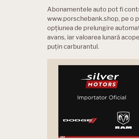
Abonamentele auto pot fi contr
www.porschebank.shop, pe o per
opțiunea de prelungire automa
avans, iar valoarea lunară acoper
puțin carburantul.