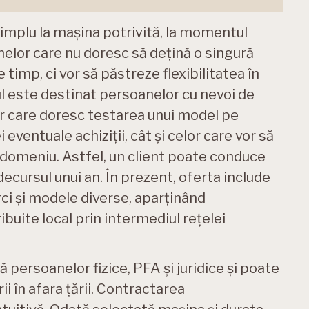
mplu la mașina potrivită, la momentul
nelor care nu doresc să dețină o singură
timp, ci vor să păstreze flexibilitatea în
ul este destinat persoanelor cu nevoi de
lor care doresc testarea unui model pe
 eventuale achiziții, cât și celor care vor să
 domeniu. Astfel, un client poate conduce
decursul unui an. În prezent, oferta include
ci și modele diverse, aparținând
buite local prin intermediul rețelei
ersoanelor fizice, PFA și juridice și poate
ii în afara țării. Contractarea