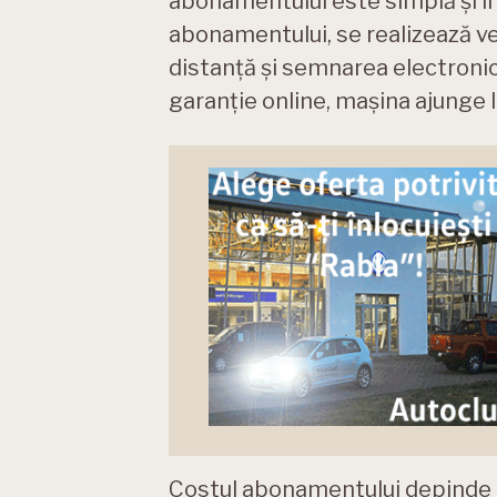
abonamentului este simplă și in
abonamentului, se realizează ver
distanță și semnarea electronic
garanție online, mașina ajunge la
Costul abonamentului depinde d