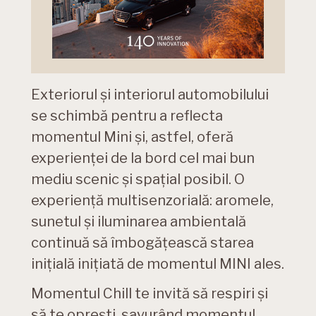
Exteriorul şi interiorul automobilului
se schimbă pentru a reflecta
momentul Mini şi, astfel, oferă
experienţei de la bord cel mai bun
mediu scenic şi spaţial posibil. O
experienţă multisenzorială: aromele,
sunetul şi iluminarea ambientală
continuă să îmbogăţească starea
iniţială iniţiată de momentul MINI ales.
Momentul Chill te invită să respiri şi
să te opreşti, savurând momentul.