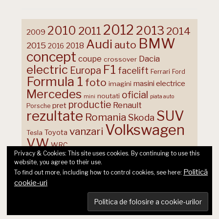
2012
2013
2010
2011
2014
2009
BMW
Audi
auto
2015
2018
2016
concept
coupe
Dacia
crossover
F1
electric
Europa
facelift
Ferrari
Ford
Formula 1
foto
masini electrice
imagini
Mercedes
oficial
noutati
mini
piata auto
productie
Renault
pret
Porsche
rezultate
SUV
Romania
Skoda
Volkswagen
vanzari
Toyota
Tesla
VW
WRC
Privacy & Cookies: This site uses cookies. By continuing to use this
website, you agree to their use.
Politică
To find out more, including how to control cookies, see here:
cookie-uri
© 2026 Ecart Media SRL | made by Nina Cocea &
infin