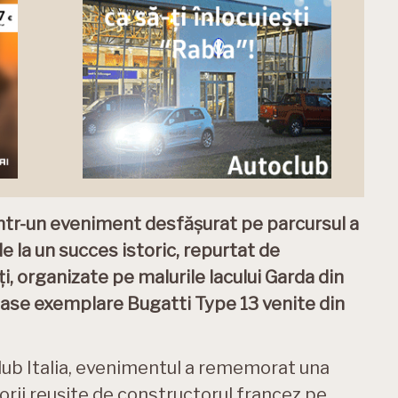
intr-un eveniment desfășurat pe parcursul a
de la un succes istoric, repurtat de
ți, organizate pe malurile lacului Garda din
roase exemplare Bugatti Type 13 venite din
Club Italia, evenimentul a rememorat una
orii reușite de constructorul francez pe