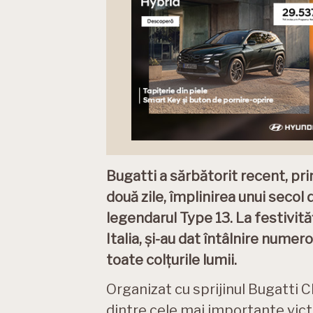
Bugatti a sărbătorit recent, pr
două zile, împlinirea unui secol 
legendarul Type 13. La festivită
Italia, și-au dat întâlnire nume
toate colțurile lumii.
Organizat cu sprijinul Bugatti 
dintre cele mai importante vict