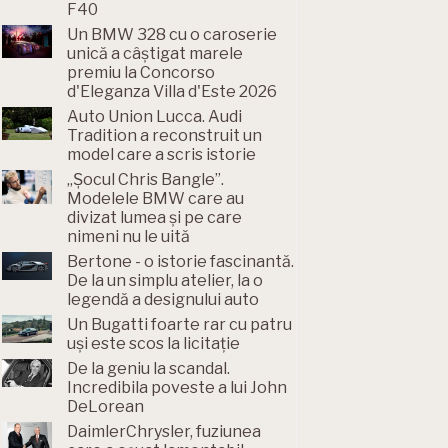
F40
Un BMW 328 cu o caroserie
unică a câștigat marele
premiu la Concorso
d'Eleganza Villa d'Este 2026
Auto Union Lucca. Audi
Tradition a reconstruit un
model care a scris istorie
„Șocul Chris Bangle”.
Modelele BMW care au
divizat lumea și pe care
nimeni nu le uită
Bertone - o istorie fascinantă.
De la un simplu atelier, la o
legendă a designului auto
Un Bugatti foarte rar cu patru
uși este scos la licitație
De la geniu la scandal.
Incredibila poveste a lui John
DeLorean
DaimlerChrysler, fuziunea