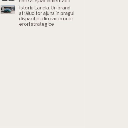
care a eșuat lamentabil
Istoria Lancia. Un brand
strălucitor ajuns în pragul
dispariției, din cauza unor
erori strategice