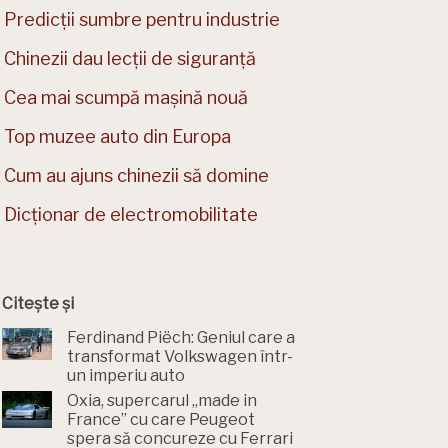
Predicții sumbre pentru industrie
Chinezii dau lecții de siguranță
Cea mai scumpă mașină nouă
Top muzee auto din Europa
Cum au ajuns chinezii să domine
Dicționar de electromobilitate
Citește și
Ferdinand Piëch: Geniul care a
transformat Volkswagen într-
un imperiu auto
Oxia, supercarul „made in
France” cu care Peugeot
spera să concureze cu Ferrari