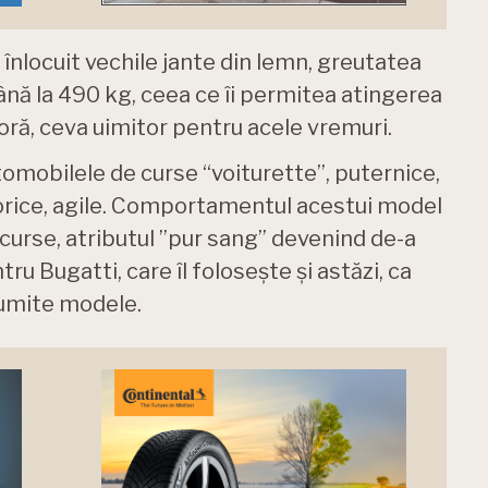
u înlocuit vechile jante din lemn, greutatea
ână la 490 kg, ceea ce îi permitea atingerea
ră, ceva uimitor pentru acele vremuri.
omobilele de curse “voiturette”, puternice,
 orice, agile. Comportamentul acestui model
 curse, atributul ”pur sang” devenind de-a
u Bugatti, care îl folosește și astăzi, ca
umite modele.