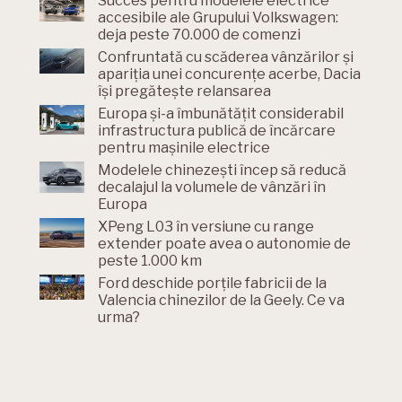
Succes pentru modelele electrice
accesibile ale Grupului Volkswagen:
deja peste 70.000 de comenzi
Confruntată cu scăderea vânzărilor și
apariția unei concurențe acerbe, Dacia
își pregătește relansarea
Europa și-a îmbunătățit considerabil
infrastructura publică de încărcare
pentru mașinile electrice
Modelele chinezești încep să reducă
decalajul la volumele de vânzări în
Europa
XPeng L03 în versiune cu range
extender poate avea o autonomie de
peste 1.000 km
Ford deschide porțile fabricii de la
Valencia chinezilor de la Geely. Ce va
urma?