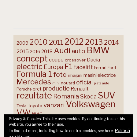
2012
2013
2010
2011
2014
2009
BMW
Audi
auto
2015
2018
2016
concept
coupe
Dacia
crossover
F1
electric
Europa
facelift
Ferrari
Ford
Formula 1
foto
masini electrice
imagini
Mercedes
oficial
noutati
mini
piata auto
productie
Renault
pret
Porsche
rezultate
SUV
Romania
Skoda
Volkswagen
vanzari
Toyota
Tesla
VW
WRC
Privacy & Cookies: This site uses cookies. By continuing to use this
website, you agree to their use.
Politică
To find out more, including how to control cookies, see here: