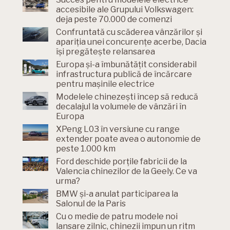
accesibile ale Grupului Volkswagen:
deja peste 70.000 de comenzi
Confruntată cu scăderea vânzărilor și
apariția unei concurențe acerbe, Dacia
își pregătește relansarea
Europa și-a îmbunătățit considerabil
infrastructura publică de încărcare
pentru mașinile electrice
Modelele chinezești încep să reducă
decalajul la volumele de vânzări în
Europa
XPeng L03 în versiune cu range
extender poate avea o autonomie de
peste 1.000 km
Ford deschide porțile fabricii de la
Valencia chinezilor de la Geely. Ce va
urma?
BMW și-a anulat participarea la
Salonul de la Paris
Cu o medie de patru modele noi
lansare zilnic, chinezii impun un ritm