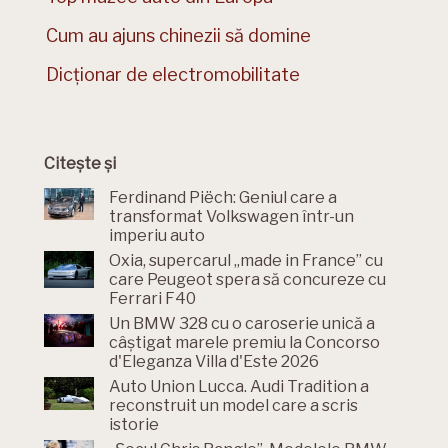
Cum au ajuns chinezii să domine
Dicționar de electromobilitate
Citește și
Ferdinand Piëch: Geniul care a
transformat Volkswagen într-un
imperiu auto
Oxia, supercarul „made in France” cu
care Peugeot spera să concureze cu
Ferrari F40
Un BMW 328 cu o caroserie unică a
câștigat marele premiu la Concorso
d'Eleganza Villa d'Este 2026
Auto Union Lucca. Audi Tradition a
reconstruit un model care a scris
istorie