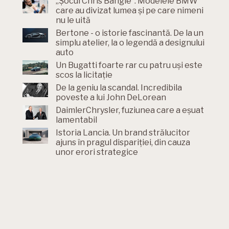
„Șocul Chris Bangle”. Modelele BMW
care au divizat lumea și pe care nimeni
nu le uită
Bertone - o istorie fascinantă. De la un
simplu atelier, la o legendă a designului
auto
Un Bugatti foarte rar cu patru uși este
scos la licitație
De la geniu la scandal. Incredibila
poveste a lui John DeLorean
DaimlerChrysler, fuziunea care a eșuat
lamentabil
Istoria Lancia. Un brand strălucitor
ajuns în pragul dispariției, din cauza
unor erori strategice