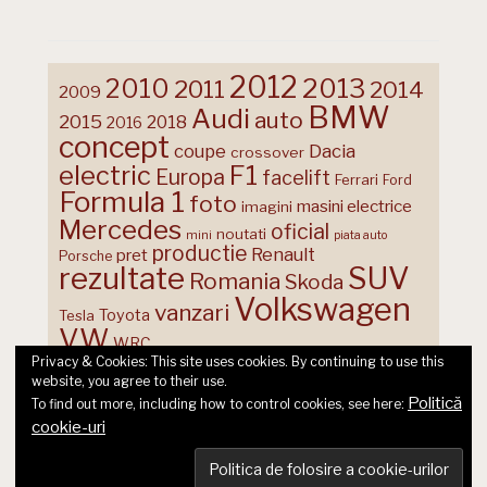
2012
2013
2010
2011
2014
2009
BMW
Audi
auto
2015
2018
2016
concept
coupe
Dacia
crossover
F1
electric
Europa
facelift
Ferrari
Ford
Formula 1
foto
masini electrice
imagini
Mercedes
oficial
noutati
mini
piata auto
productie
Renault
pret
Porsche
rezultate
SUV
Romania
Skoda
Volkswagen
vanzari
Toyota
Tesla
VW
WRC
Privacy & Cookies: This site uses cookies. By continuing to use this
website, you agree to their use.
Politică
To find out more, including how to control cookies, see here:
cookie-uri
© 2026 Ecart Media SRL | made by Nina Cocea &
infin