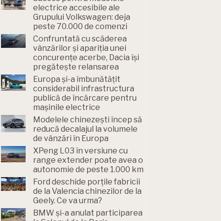
electrice accesibile ale
Grupului Volkswagen: deja
peste 70.000 de comenzi
Confruntată cu scăderea
vânzărilor și apariția unei
concurențe acerbe, Dacia își
pregătește relansarea
Europa și-a îmbunătățit
considerabil infrastructura
publică de încărcare pentru
mașinile electrice
Modelele chinezești încep să
reducă decalajul la volumele
de vânzări în Europa
XPeng L03 în versiune cu
range extender poate avea o
autonomie de peste 1.000 km
Ford deschide porțile fabricii
de la Valencia chinezilor de la
Geely. Ce va urma?
BMW și-a anulat participarea