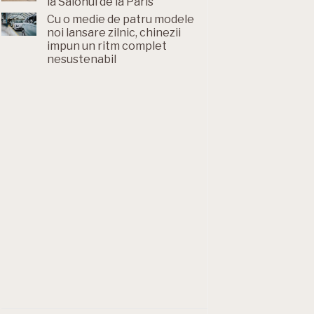
la Salonul de la Paris
Cu o medie de patru modele
noi lansare zilnic, chinezii
impun un ritm complet
nesustenabil