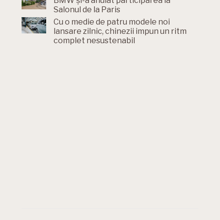
BMW și-a anulat participarea la
Salonul de la Paris
Cu o medie de patru modele noi
lansare zilnic, chinezii impun un ritm
complet nesustenabil