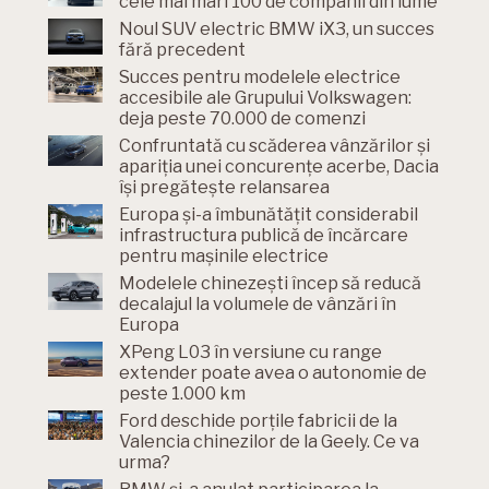
cele mai mari 100 de companii din lume
Noul SUV electric BMW iX3, un succes
fără precedent
Succes pentru modelele electrice
accesibile ale Grupului Volkswagen:
deja peste 70.000 de comenzi
Confruntată cu scăderea vânzărilor și
apariția unei concurențe acerbe, Dacia
își pregătește relansarea
Europa și-a îmbunătățit considerabil
infrastructura publică de încărcare
pentru mașinile electrice
Modelele chinezești încep să reducă
decalajul la volumele de vânzări în
Europa
XPeng L03 în versiune cu range
extender poate avea o autonomie de
peste 1.000 km
Ford deschide porțile fabricii de la
Valencia chinezilor de la Geely. Ce va
urma?