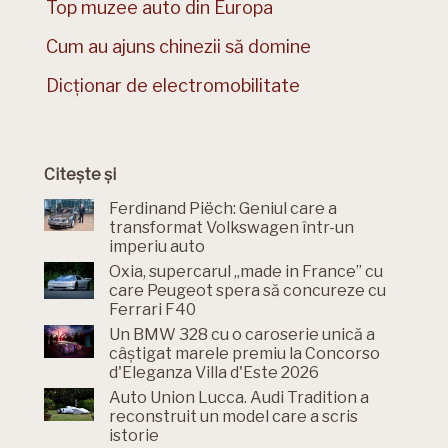
Top muzee auto din Europa
Cum au ajuns chinezii să domine
Dicționar de electromobilitate
Citește și
Ferdinand Piëch: Geniul care a
transformat Volkswagen într-un
imperiu auto
Oxia, supercarul „made in France” cu
care Peugeot spera să concureze cu
Ferrari F40
Un BMW 328 cu o caroserie unică a
câștigat marele premiu la Concorso
d'Eleganza Villa d'Este 2026
Auto Union Lucca. Audi Tradition a
reconstruit un model care a scris
istorie