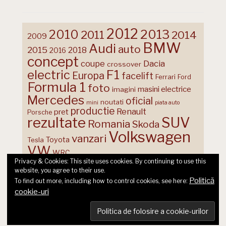
2012
2013
2010
2011
2014
2009
BMW
Audi
auto
2015
2018
2016
concept
coupe
Dacia
crossover
F1
electric
Europa
facelift
Ferrari
Ford
Formula 1
foto
masini electrice
imagini
Mercedes
oficial
noutati
mini
piata auto
productie
Renault
pret
Porsche
rezultate
SUV
Romania
Skoda
Volkswagen
vanzari
Toyota
Tesla
VW
WRC
Privacy & Cookies: This site uses cookies. By continuing to use this
website, you agree to their use.
Politică
To find out more, including how to control cookies, see here:
cookie-uri
© 2026 Ecart Media SRL | made by Nina Cocea &
infin