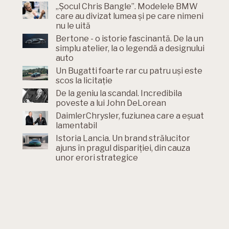
„Șocul Chris Bangle”. Modelele BMW
care au divizat lumea și pe care nimeni
nu le uită
Bertone - o istorie fascinantă. De la un
simplu atelier, la o legendă a designului
auto
Un Bugatti foarte rar cu patru uși este
scos la licitație
De la geniu la scandal. Incredibila
poveste a lui John DeLorean
DaimlerChrysler, fuziunea care a eșuat
lamentabil
Istoria Lancia. Un brand strălucitor
ajuns în pragul dispariției, din cauza
unor erori strategice