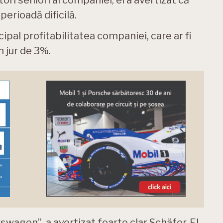
tori seniori ai companiei, el a avertizat că
perioadă dificilă.
ipal profitabilitatea companiei, care ar fi
n jur de 3%.
kswagen”, a avertizat foarte clar Schäfer. El