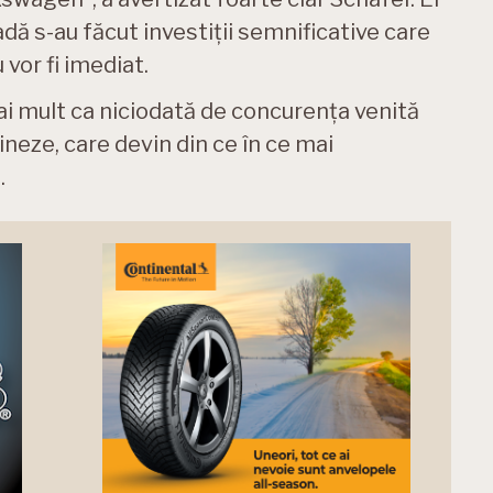
adă s-au făcut investiții semnificative care
 vor fi imediat.
i mult ca niciodată de concurența venită
ineze, care devin din ce în ce mai
.