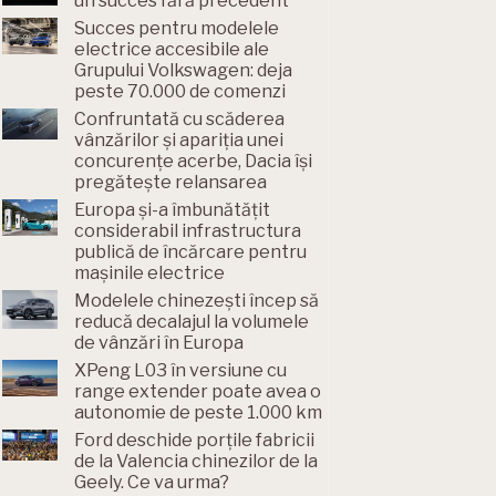
un succes fără precedent
Succes pentru modelele
electrice accesibile ale
Grupului Volkswagen: deja
peste 70.000 de comenzi
Confruntată cu scăderea
vânzărilor și apariția unei
concurențe acerbe, Dacia își
pregătește relansarea
Europa și-a îmbunătățit
considerabil infrastructura
publică de încărcare pentru
mașinile electrice
Modelele chinezești încep să
reducă decalajul la volumele
de vânzări în Europa
XPeng L03 în versiune cu
range extender poate avea o
autonomie de peste 1.000 km
Ford deschide porțile fabricii
de la Valencia chinezilor de la
Geely. Ce va urma?