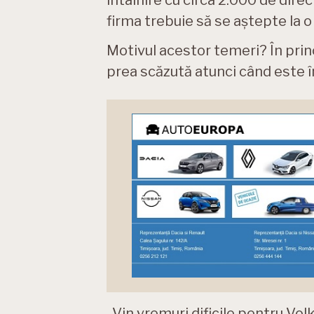
întâlnire cu circa 2.000 de direc
firma trebuie să se aștepte la o 
Motivul acestor temeri? În princ
prea scăzută atunci când este î
„Vin vremuri dificile pentru Vol