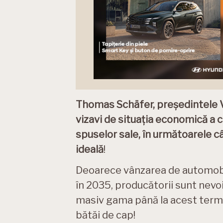
Thomas Schäfer, președintele V
vizavi de situația economică a
spuselor sale, în următoarele câ
ideală
!
Deoarece vânzarea de automobile
în 2035, producătorii sunt nevoiț
masiv gama până la acest terme
bătăi de cap!